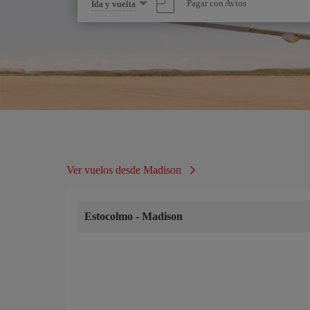
Seleccione
Pagar con Avios
Ida y vuelta
una
opción
Ver vuelos desde Madison
Estocolmo
-
Madison