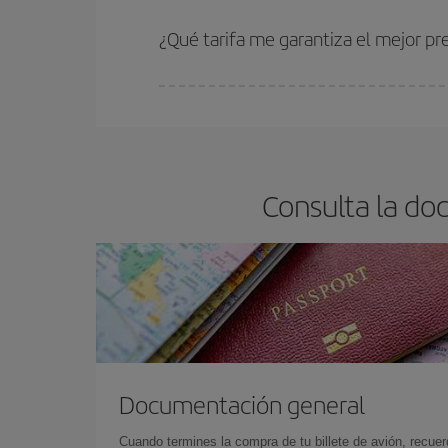
Cuanto antes reserves
tus vuelos, mejores precio
estén disponibles o se vayan agotando. Por eso,
¿Qué tarifa me garantiza el mejor pr
En Iberia, tenemos distintas tarifas para garantiz
Consulta la do
Documentación general
Cuando termines la compra de tu billete de avión, recuer