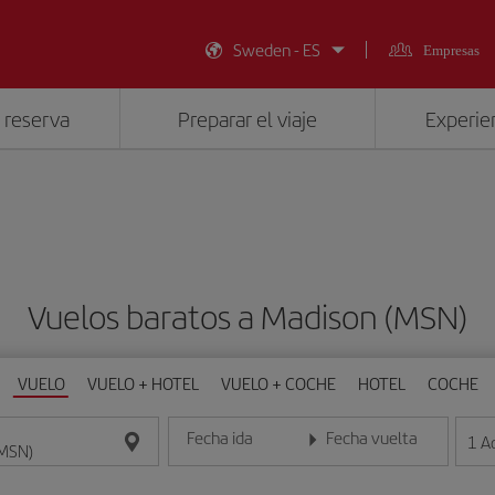
Sweden - ES
Empresas
 reserva
Preparar el viaje
Experien
Vuelos baratos a Madison (MSN)
VUELO
VUELO + HOTEL
VUELO + COCHE
HOTEL
COCHE
Fecha ida
Fecha vuelta
1
A
Introduce la fecha en formato día/mes/año
Introduce la fecha en format