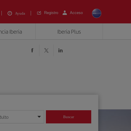
Registro
Acceso
Ayuda
cia Iberia
Iberia Plus
dulto
Buscar
o día/mes/año