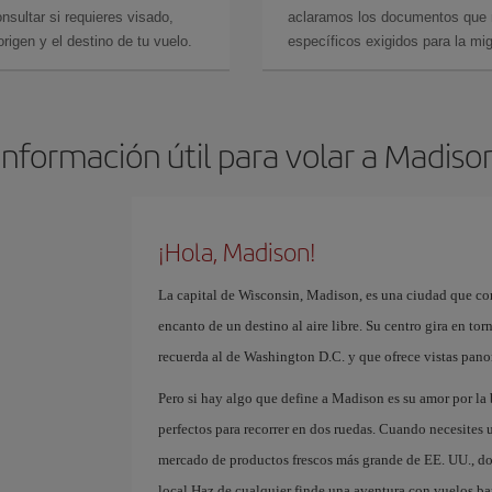
sultar si requieres visado,
aclaramos los documentos que ne
rigen y el destino de tu vuelo.
específicos exigidos para la mi
Información útil para volar a Madiso
¡Hola, Madison!
La capital de Wisconsin, Madison, es una ciudad que co
encanto de un destino al aire libre. Su centro gira en to
recuerda al de Washington D.C. y que ofrece vistas pano
Pero si hay algo que define a Madison es su amor por la
perfectos para recorrer en dos ruedas. Cuando necesites
mercado de productos frescos más grande de EE. UU., do
local.Haz de cualquier finde una aventura con vuelos ba