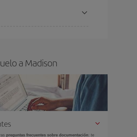
elo y de que las tarifas más baratas (turista)
adison.
ra el vuelo más barato.
vuelo a Madison
ntes
tras
preguntas frecuentes sobre documentación
: te