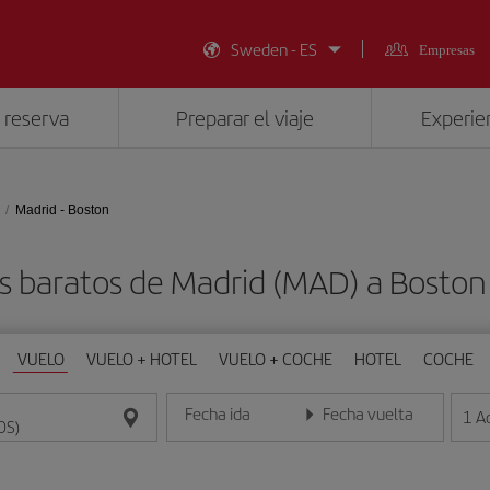
Sweden - ES
Empresas
 reserva
Preparar el viaje
Experien
Madrid - Boston
s baratos de Madrid (MAD) a Boston
VUELO
VUELO + HOTEL
VUELO + COCHE
HOTEL
COCHE
Fecha ida
Fecha vuelta
1
A
Introduce la fecha en formato día/mes/año
Introduce la fecha en format