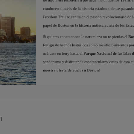
de lujo. Para recorrerla a pie nada mejor que los
Trails, 
conducen a través de la historia estadounidense pasando p
Freedom Trail se centra en el pasado revolucionario de la
papel de Boston en la historia antiesclavista de los Est
Si quieres conectar con la naturaleza no te pierdas el
Bo
testigo de hechos históricos como los ahorcamientos por 
acércate en ferry hasta el
Parque Nacional de las Islas 
senderismo y disfrutar de espectaculares vistas de esta c
nuestra oferta de vuelos a Boston
!
n