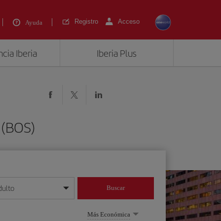
Registro
Acceso
Ayuda
cia Iberia
Iberia Plus
 (BOS)
dulto
Buscar
o día/mes/año
Más Económica