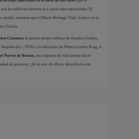
recorridos marcados en el suelo de sus calle
s que te
or los edificios históricos y sitios más importantes. El
 ciudad, mientras que el Black Heritage Trail, lo hace en el
ados Unidos.
ston Common
, el primer parque urbano de Estados Unidos,
brujería del s. XVII o los discursos de Martin Luther King; o
del Puerto de Boston
, un conjunto de islas donde hacer
iudad de pioneros. ¡Sé tú uno de ellos y descúbrela con