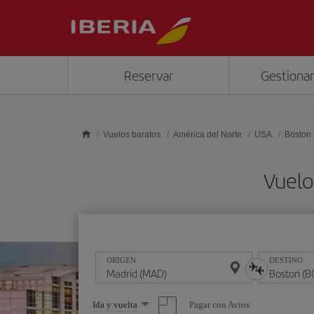
Saltar al contenido principal
Reservar
Gestionar
Vuelos baratos
América del Norte
USA
Boston
Vuelo
ORIGEN
DESTINO
Seleccione
Pagar con Avios
Ida y vuelta