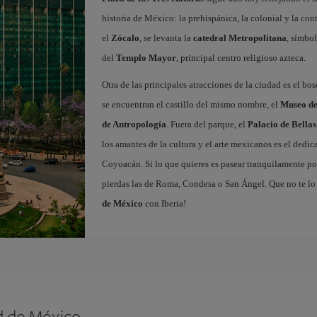
historia de México: la prehispánica, la colonial y la c
el
Zócalo
, se levanta la
catedral Metropolitana
, símbol
del
Templo Mayor
, principal centro religioso azteca.
Otra de las principales atracciones de la ciudad es el bo
se encuentran el castillo del mismo nombre, el
Museo de
de Antropología
. Fuera del parque, el
Palacio de Bellas
los amantes de la cultura y el arte mexicanos es el dedi
Coyoacán. Si lo que quieres es pasear tranquilamente por
pierdas las de Roma, Condesa o San Ángel. Que no te lo
de México
con Iberia!
d de México