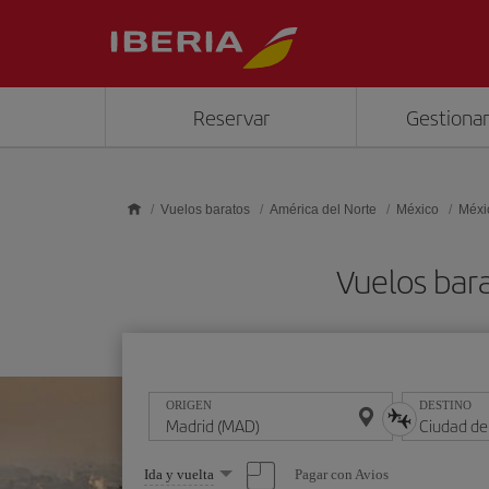
Saltar al contenido principal
Reservar
Gestionar
Vuelos baratos
América del Norte
México
Méxi
Vuelos bar
ORIGEN
DESTINO
Seleccione
Pagar con Avios
Ida y vuelta