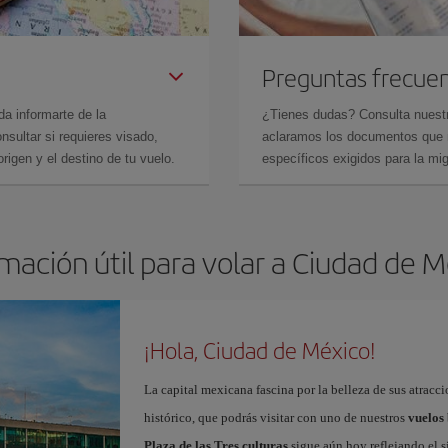
Preguntas frecue
da informarte de la
¿Tienes dudas? Consulta nues
sultar si requieres visado,
aclaramos los documentos que ne
rigen y el destino de tu vuelo.
específicos exigidos para la mi
mación útil para volar a Ciudad de 
¡Hola, Ciudad de México!
La capital mexicana fascina por la belleza de sus atracci
histórico, que podrás visitar con uno de nuestros
vuelos
Plaza de las Tres culturas
sigue aún hoy reflejando el s