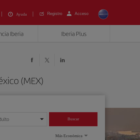
Registro
Acceso
Ayuda
cia Iberia
Iberia Plus
éxico (MEX)
dulto
Buscar
o día/mes/año
Más Económica