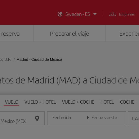
Sweden - ES
Empresas
 reserva
Preparar el viaje
Experien
co D.F.
Madrid - Ciudad de México
atos de Madrid (MAD) a Ciudad de M
VUELO
VUELO + HOTEL
VUELO + COCHE
HOTEL
COCHE
Fecha ida
Fecha vuelta
1
A
Introduce la fecha en formato día/mes/año
Introduce la fecha en format