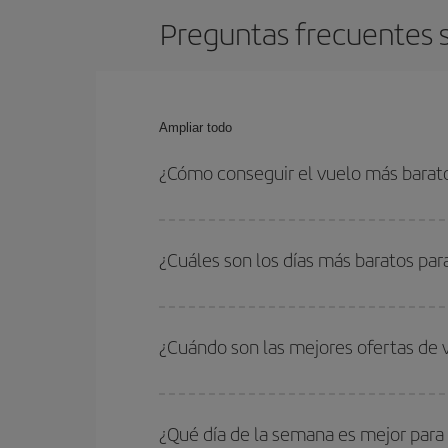
Preguntas frecuentes s
Ampliar todo
¿Cómo conseguir el vuelo más barat
Podrás ahorrar en tu billete de avión de Madrid-C
con las fechas y horarios de ida y vuelta.
¿Cuáles son los días más baratos pa
Para saber qué días te saldrá más económico vol
quieres ir y en qué fechas habías pensado viajar
¿Cuándo son las mejores ofertas de
para que puedas encontrar la mejor oferta. Ademá
más en el precio de tu billete.
Puedes conseguir los vuelos más baratos viajan
periodos de vacaciones escolares son temporada
¿Qué día de la semana es mejor para
precios encontrarás.