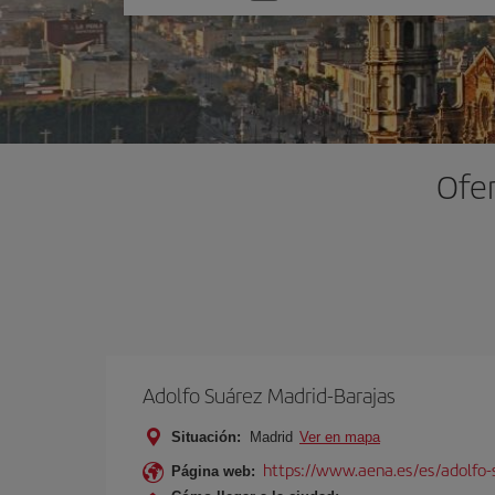
una
opción
Ofer
Adolfo Suárez Madrid-Barajas
Situación:
Madrid
Ver en mapa
https://www.aena.es/es/adolfo-
Página web: