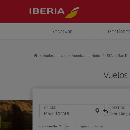
Saltar al contenido principal
Reservar
Gestionar
Vuelos baratos
América del Norte
USA
San Di
Vuelos
ORIGEN
DESTINO
Seleccione
Pagar con Avios
Ida y vuelta