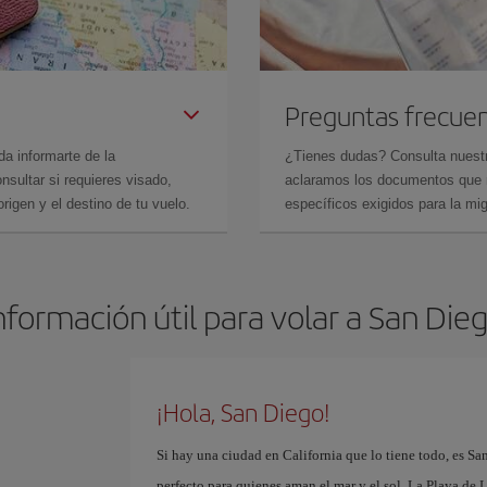
Preguntas frecue
da informarte de la
¿Tienes dudas? Consulta nues
sultar si requieres visado,
aclaramos los documentos que ne
rigen y el destino de tu vuelo.
específicos exigidos para la mi
nformación útil para volar a San Die
¡Hola, San Diego!
Si hay una ciudad en California que lo tiene todo, es Sa
perfecto para quienes aman el mar y el sol. La Playa de L