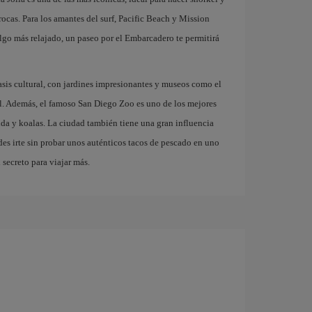
rocas. Para los amantes del surf, Pacific Beach y Mission
lgo más relajado, un paseo por el Embarcadero te permitirá
asis cultural, con jardines impresionantes y museos como el
l. Además, el famoso San Diego Zoo es uno de los mejores
a y koalas. La ciudad también tiene una gran influencia
es irte sin probar unos auténticos tacos de pescado en uno
 secreto para viajar más.