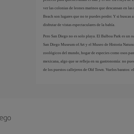
ver las colonias de leones marinos que descansan en las 
Beach son lugares que no te puedes perder. Y si buscas a
disfrutar de vistas espectaculares de la bahía.
Pero San Diego no es solo playa. El Balboa Park es un o
San Diego Museum of Art y el Museo de Historia Natura
zoológicos del mundo, hogar de especies como osos pand
mexicana, algo que se refleja en su gastronomía: no pued
de los puestos callejeros de Old Town. Vuelos baratos: el
iego