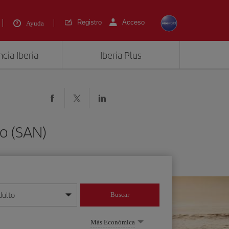
Registro
Acceso
Ayuda
cia Iberia
Iberia Plus
o (SAN)
dulto
Buscar
o día/mes/año
Más Económica