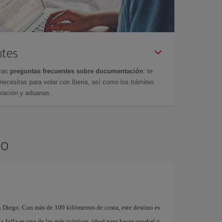
ntes
tras
preguntas frecuentes sobre documentación
: te
cesitas para volar con Iberia, así como los trámites
gración y aduanas.
go
n Diego. Con más de 100 kilómetros de costa, este destino es
a Jolla es una de las más icónicas, ideal para hacer snorkel y