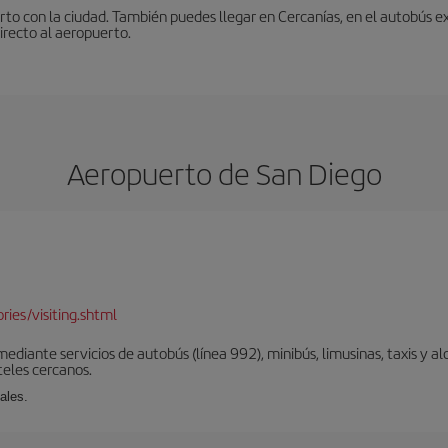
to con la ciudad. También puedes llegar en Cercanías, en el autobús ex
irecto al aeropuerto.
Aeropuerto de San Diego
d
ies/visiting.shtml
diante servicios de autobús (línea 992), minibús, limusinas, taxis y alq
teles cercanos.
ales.