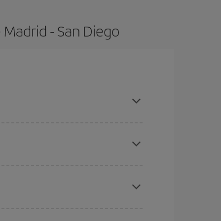
 Madrid - San Diego
mpras con antelación y puedes ser flexible con las
ratos
. Dinos desde dónde vuelas, a dónde
ra días cercanos
, tanto de ida como de vuelta,
gunos
horarios
puede que te hagan ahorrar aún
eral las Navidades, la Semana Santa y los