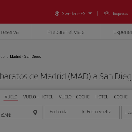
Sweden - ES
Empresas
 reserva
Preparar el viaje
Experien
ego
Madrid - San Diego
 baratos de Madrid (MAD) a San Dieg
VUELO
VUELO + HOTEL
VUELO + COCHE
HOTEL
COCHE
Fecha ida
Fecha vuelta
1
A
Introduce la fecha en formato día/mes/año
Introduce la fecha en format