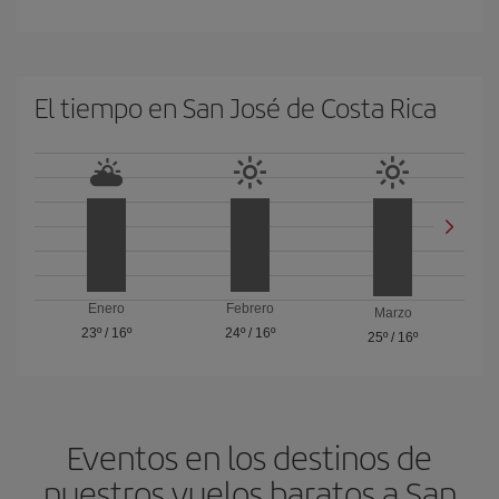
El tiempo en San José de Costa Rica
Enero
Febrero
Marzo
23º
/
16º
24º
/
16º
25º
/
16º
Eventos en los destinos de
nuestros vuelos baratos a San