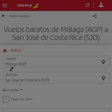
Saltar al contenido principal
Vuelos baratos
Vuelos baratos de Málaga (AGP) a
San José de Costa Rica (SJO)
VUELO
ORIGEN
DESTINO
Seleccione
Ida y vuelta
una
opción
Pagar con Avios