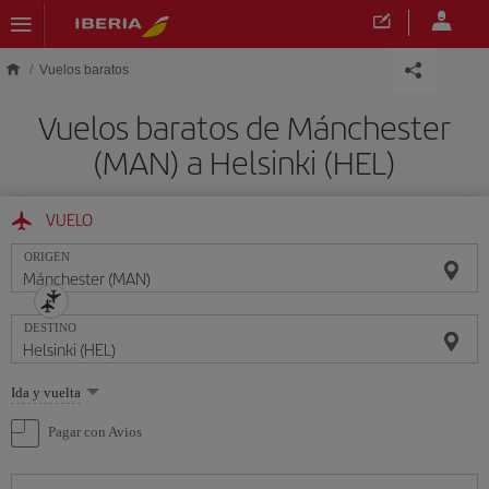
Saltar al contenido principal
Vuelos baratos
Vuelos baratos de Mánchester
(MAN) a Helsinki (HEL)
VUELO
ORIGEN
DESTINO
Seleccione
Ida y vuelta
una
opción
Pagar con Avios