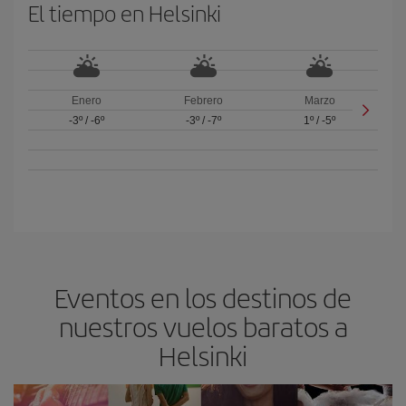
El tiempo en Helsinki
Enero
Febrero
Marzo
-3º
/
-6º
-3º
/
-7º
1º
/
-5º
Eventos en los destinos de
nuestros vuelos baratos a
Helsinki