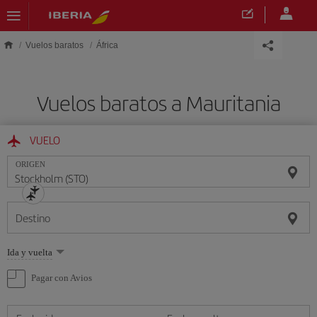
Saltar al contenido principal
Vuelos baratos
África
Vuelos baratos a Mauritania
VUELO
ORIGEN
Destino
Seleccione
Ida y vuelta
una
opción
Pagar con Avios