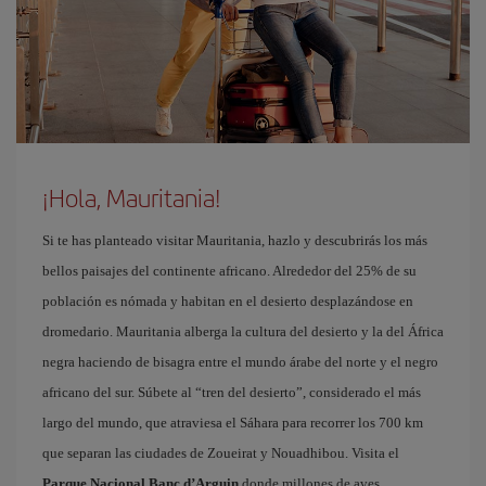
¡Hola, Mauritania!
Si te has planteado visitar Mauritania, hazlo y descubrirás los más
bellos paisajes del continente africano. Alrededor del 25% de su
población es nómada y habitan en el desierto desplazándose en
dromedario. Mauritania alberga la cultura del desierto y la del África
negra haciendo de bisagra entre el mundo árabe del norte y el negro
africano del sur. Súbete al “tren del desierto”, considerado el más
largo del mundo, que atraviesa el Sáhara para recorrer los 700 km
que separan las ciudades de Zoueirat y Nouadhibou. Visita el
Parque Nacional Banc d’Arguin
donde millones de aves