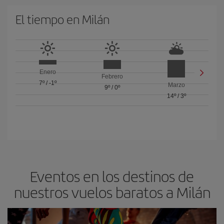
El tiempo en Milán
Enero
Febrero
7º
/
-1º
Marzo
9º
/
0º
14º
/
3º
Eventos en los destinos de
nuestros vuelos baratos a Milán