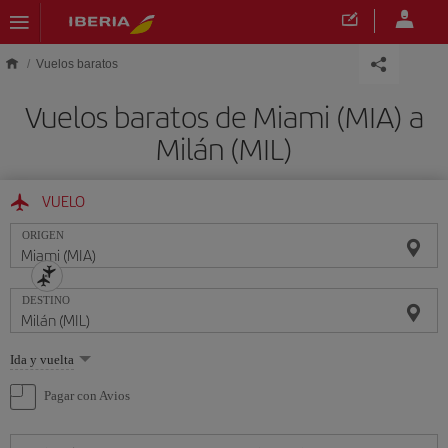
Saltar al contenido principal
Vuelos baratos
Vuelos baratos de Miami (MIA) a
Milán (MIL)
VUELO
ORIGEN
DESTINO
Seleccione
Ida y vuelta
una
opción
Pagar con Avios