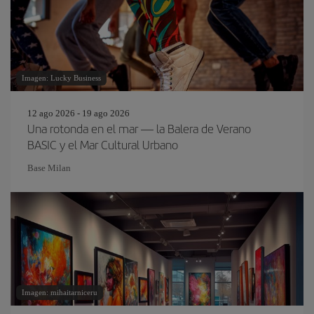
Imagen: Lucky Business
12 ago 2026 - 19 ago 2026
Una rotonda en el mar — la Balera de Verano
BASIC y el Mar Cultural Urbano
Base Milan
Imagen: mihaitarniceru