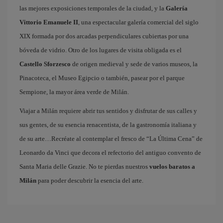
las mejores exposiciones temporales de la ciudad, y la
Galería
Vittorio Emanuele II
, una espectacular galería comercial del siglo
XIX formada por dos arcadas perpendiculares cubiertas por una
bóveda de vidrio. Otro de los lugares de visita obligada es el
Castello Sforzesco
de origen medieval y sede de varios museos, la
Pinacoteca, el Museo Egipcio o también, pasear por el parque
Sempione, la mayor área verde de Milán.
Viajar a Milán requiere abrir tus sentidos y disfrutar de sus calles y
sus gentes, de su esencia renacentista, de la gastronomía italiana y
de su arte…Recréate al contemplar el fresco de “La Última Cena” de
Leonardo da Vinci que decora el refectorio del antiguo convento de
Santa Maria delle Grazie. No te pierdas nuestros
vuelos baratos a
Milán
para poder descubrir la esencia del arte.