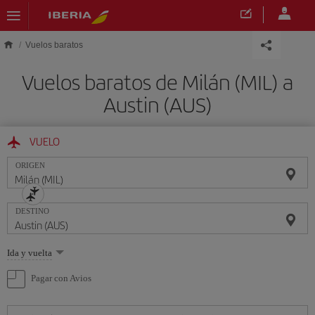
Saltar al contenido principal
Vuelos baratos
Vuelos baratos de Milán (MIL) a
Austin (AUS)
VUELO
ORIGEN
DESTINO
Seleccione
Ida y vuelta
una
opción
Pagar con Avios