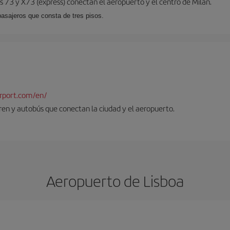
 73 y X73 (expréss) conectan el aeropuerto y el centro de Milán.
pasajeros que consta de tres pisos.
rport.com/en/
tren y autobús que conectan la ciudad y el aeropuerto.
Aeropuerto de Lisboa