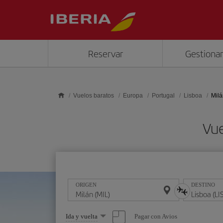
Saltar al contenido principal
Reservar
Gestionar
Vuelos baratos
Europa
Portugal
Lisboa
Milá
Vue
ORIGEN
DESTINO
Seleccione
Pagar con Avios
Ida y vuelta