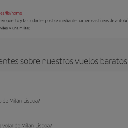
/es/lis/home
aeropuerto y la ciudad es posible mediante numerosas líneas de autobús,
viles y una militar.
ntes sobre nuestros vuelos baratos 
 de Milán-Lisboa?
sboa-dest y conseguir el vuelo más barato si evitas temporadas altas, compras
a volar de Milán-Lisboa?