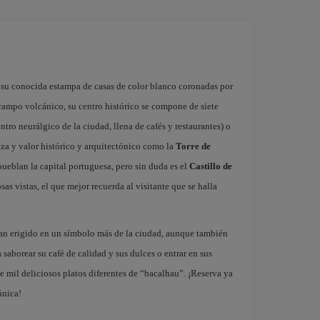
 su conocida estampa de casas de color blanco coronadas por
 campo volcánico, su centro histórico se compone de siete
ntro neurálgico de la ciudad, llena de cafés y restaurantes) o
za y valor histórico y arquitectónico como la
Torre de
ueblan la capital portuguesa, pero sin duda es el
Castillo de
as vistas, el que mejor recuerda al visitante que se halla
han erigido en un símbolo más de la ciudad, aunque también
a saborear su café de calidad y sus dulces o entrar en sus
 mil deliciosos platos diferentes de “bacalhau”. ¡Reserva ya
única!