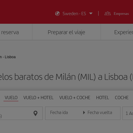
Sweden - ES
Empresas
 reserva
Preparar el viaje
Experien
n - Lisboa
los baratos de Milán (MIL) a Lisboa (
VUELO
VUELO + HOTEL
VUELO + COCHE
HOTEL
COCHE
Fecha ida
Fecha vuelta
1
A
Introduce la fecha en formato día/mes/año
Introduce la fecha en format