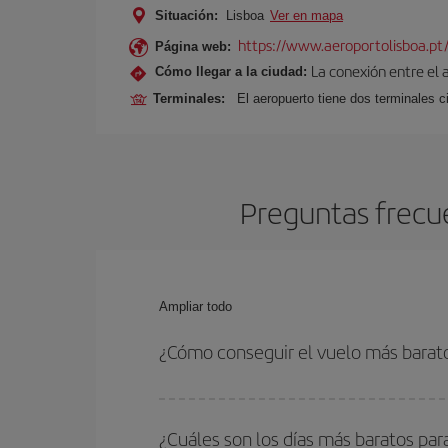
Situación:
Lisboa
Ver en mapa
https://www.aeroportolisboa.pt
Página web:
La conexión entre el 
Cómo llegar a la ciudad:
Terminales:
El aeropuerto tiene dos terminales ci
Preguntas frecue
Ampliar todo
¿Cómo conseguir el vuelo más barato
Podrás ahorrar en tu billete de avión de Milán-Li
fechas y horarios de ida y vuelta.
¿Cuáles son los días más baratos par