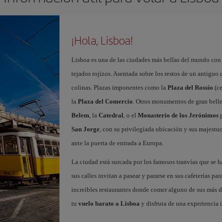
¡Hola, Lisboa!
Lisboa es una de las ciudades más bellas del mundo con
tejados rojizos. Asentada sobre los restos de un antiguo
colinas. Plazas imponentes como la
Plaza del Rossío
(ce
la
Plaza del Comercio
. Otros monumentos de gran belle
Belem
, la
Catedral
, o el
Monasterio de los Jerónimos
p
San Jorge
, con su privilegiada ubicación y sus majestuos
ante la puerta de entrada a Europa.
La ciudad está surcada por los famosos tranvías que se 
sus calles invitan a pasear y pararse en sus cafeterías par
increíbles restaurantes donde comer alguno de sus más de
tu
vuelo barato a Lisboa
y disfruta de una experiencia 