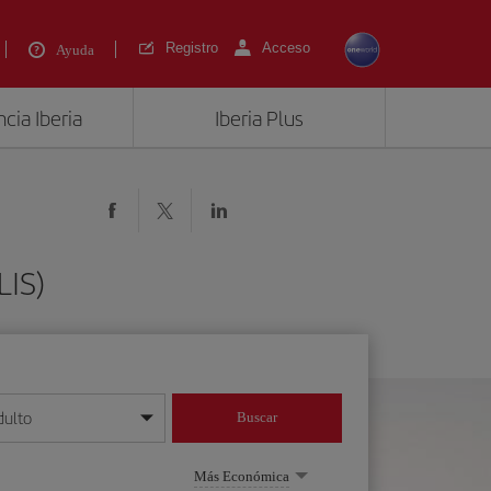
Registro
Acceso
Ayuda
cia Iberia
Iberia Plus
LIS)
dulto
Buscar
o día/mes/año
Más Económica