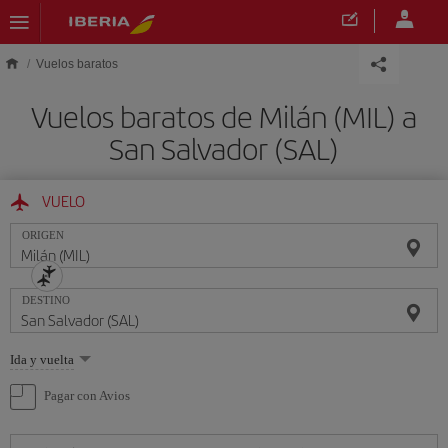
Saltar al contenido principal
Vuelos baratos
Vuelos baratos de Milán (MIL) a
San Salvador (SAL)
VUELO
ORIGEN
DESTINO
Seleccione
Ida y vuelta
una
opción
Pagar con Avios