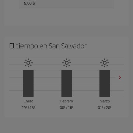
5,00 $
El tiempo en San Salvador
Enero
Febrero
Marzo
29º
/
18º
30º
/
19º
31º
/
20º