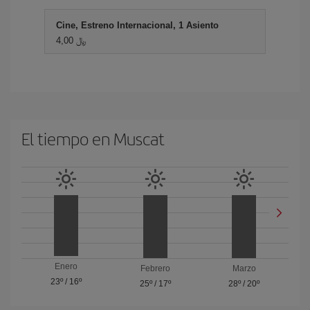
Cine, Estreno Internacional, 1 Asiento
4,00 ﷼
El tiempo en Muscat
Enero
Febrero
Marzo
23º
/
16º
25º
/
17º
28º
/
20º