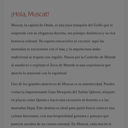
¡Hola, Muscat!
Muscat, la capital de Omán, es una joya tranquila del Golfo que te
sorprende con su elegancia discreta, sus paisajes desérticos y su rica
herencia cultural. No esperes rascacielos ni excesos: aquí las
montañas se encuentran con el mar, y la arquitectura árabe
tradicional se respeta con orgullo. Pasear por la Corniche de Mutrah
al atardecer o explorar el Zoco de Mutrah es una experiencia que
mezcla lo sensorial con lo espiritual.
Uno de los grandes atractivos de Muscat es su autenticidad. Puedes
visitar la impresionante Gran Mezquita del Sultán Qaboos, relajarte
en playas como Qurum o hacer una excursión al desierto o a las
montañas Hajar. Este destino es ideal para quien busca conocer una
cultura fascinante, con una hospitalidad genuina y paisajes que
parecen sacados de un cuento oriental. En Muscat, cada rincón te