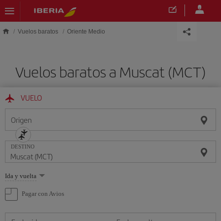
Saltar al contenido principal
Vuelos baratos
Oriente Medio
Vuelos baratos a Muscat (MCT)
VUELO
Origen
DESTINO
Seleccione
Ida y vuelta
una
opción
Pagar con Avios