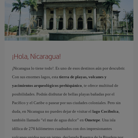
¡Hola, Nicaragua!
¡Nicaragua lo tiene todo!. Es uno de esos destinos aún por descubrir.
Con sus enormes lagos, esta
tierra de playas, volcanes y
yacimientos arqueológicos prehispánico
, te ofrece multitud de
posibilidades. Podrás disfrutar de bellas playas bañadas por el
Pacífico y el Caribe o pasear por sus ciudades coloniales. Pero sin
duda, en Nicaragua no puedes dejar de visitar el
lago Cocibolca
,
también llamado “el mar de agua dulce” en
Ometepe
. Una isla
idílica de 276 kilómetros cuadrados con dos impresionantes
volcanes unidos por un istmo, declarada Reserva de la Biosfera por