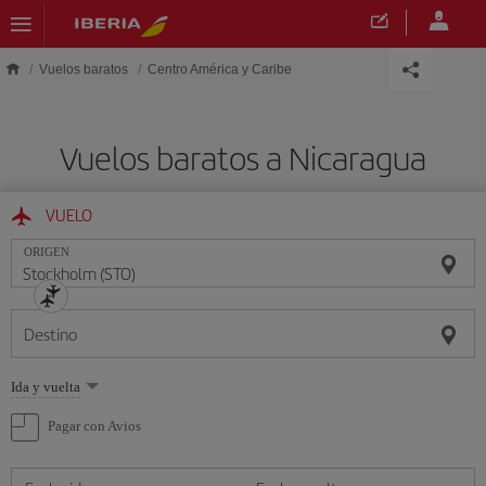
Saltar al contenido principal
Vuelos baratos
Centro América y Caribe
Vuelos baratos a Nicaragua
VUELO
ORIGEN
Destino
Seleccione
Ida y vuelta
una
opción
Pagar con Avios