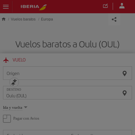
Saltar al contenido principal
Vuelos baratos
Europa
Vuelos baratos a Oulu (OUL)
VUELO
Origen
DESTINO
Seleccione
Ida y vuelta
una
opción
Pagar con Avios