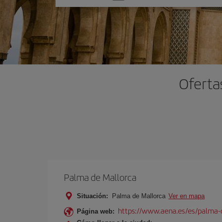
una
opción
Oferta
Palma de Mallorca
Situación:
Palma de Mallorca
Ver en mapa
https://www.aena.es/es/palma-
Página web: