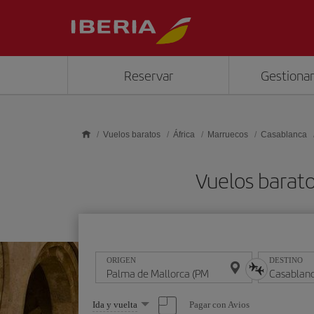
Saltar al contenido principal
Reservar
Gestionar
Vuelos baratos
África
Marruecos
Casablanca
Vuelos barat
ORIGEN
DESTINO
Seleccione
Pagar con Avios
Ida y vuelta