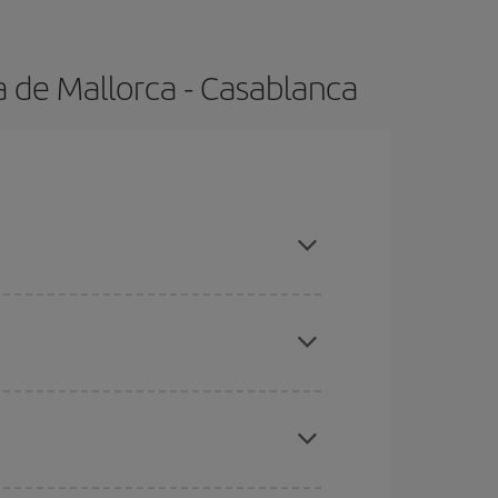
 de Mallorca - Casablanca
adas altas, compras con antelación y puedes ser
ratos
. Dinos desde dónde vuelas, a dónde
ra días cercanos
, tanto de ida como de vuelta,
gunos
horarios
puede que te hagan ahorrar aún