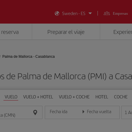
Sweden - ES
Empresas
 reserva
Preparar el viaje
Experien
Palma de Mallorca - Casablanca
os de Palma de Mallorca (PMI) a Cas
VUELO
VUELO + HOTEL
VUELO + COCHE
HOTEL
COCHE
Fecha ida
Fecha vuelta
1
A
Introduce la fecha en formato día/mes/año
Introduce la fecha en format