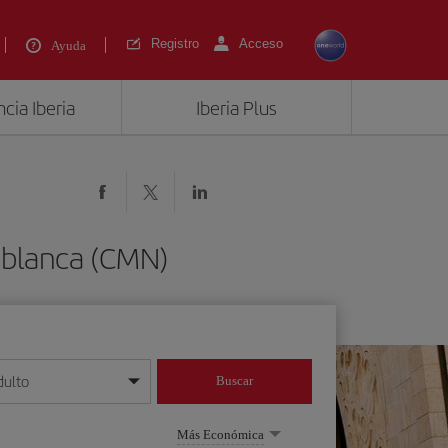
Registro
Acceso
Ayuda
cia Iberia
Iberia Plus
ablanca (CMN)
dulto
Buscar
o día/mes/año
Más Económica