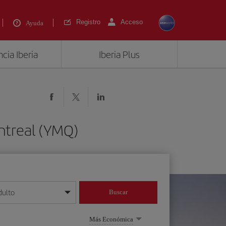
Registro
Acceso
Ayuda
cia Iberia
Iberia Plus
ntreal (YMQ)
dulto
Buscar
o día/mes/año
Más Económica