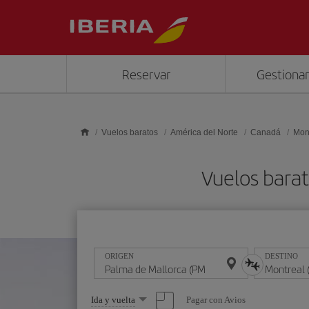
Saltar al contenido principal
Reservar
Gestionar
Vuelos baratos
América del Norte
Canadá
Mon
Vuelos bara
ORIGEN
DESTINO
Seleccione
Pagar con Avios
Ida y vuelta