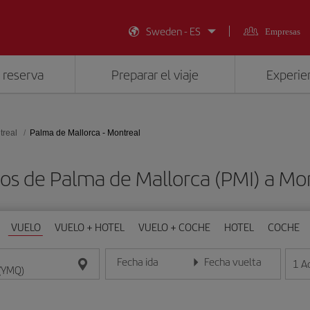
Sweden - ES
Empresas
 reserva
Preparar el viaje
Experien
treal
Palma de Mallorca - Montreal
tos de Palma de Mallorca (PMI) a Mo
VUELO
VUELO + HOTEL
VUELO + COCHE
HOTEL
COCHE
Fecha ida
Fecha vuelta
1
A
Introduce la fecha en formato día/mes/año
Introduce la fecha en format