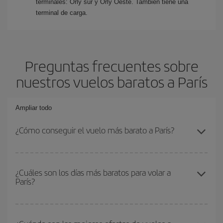
terminales: Orly sur y Orly Oeste. También tiene una
terminal de carga.
Preguntas frecuentes sobre
nuestros vuelos baratos a París
Ampliar todo
¿Cómo conseguir el vuelo más barato a París?
Podrás ahorrar en tu billete de avión y conseguir el vuelo más
barato si evitas temporadas altas, compras con antelación y
¿Cuáles son los días más baratos para volar a
París?
puedes ser flexible con las fechas y horarios de ida y vuelta.
Además, si no tienes decidido un destino concreto para tu viaje,
mira nuestras ofertas y déjate inspirar: seguro que encuentras el
Para saber qué días te saldrá más económico volar, solo tienes
vuelo más barato.
que empezar una consulta en nuestro
buscador de vuelos