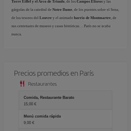
Torre Eiffel y el Arco de Triunfo
, de los
Campos Elíseos
y las
gárgolas de la catedral de
Notre Dame
, de los puentes sobre el Sena,
de los tesoros del
Louvre
y el animado
barrio de Montmartre
, de
sus centenares de museos y casas históricas… París no se acaba
nunca.
Precios promedios en París
Restaurantes
Comida, Restaurante Barato
15,00 €
Menú comida rápida
9,00 €