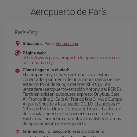
Aeropuerto de París
París-Orly
Situación:
París
Ver en mapa
Página web:
https://www.parisaeroport.fr/es/pasajeros/access
o/ir-a-paris-orly
Cómo llegar a la ciudad:
El aeropuerto y el área metropolitana están
conectados por medio de un autobús (aeropuerto-
estación Pont de Rungis del tren RER C) y una
lanzadera (aeropuerto-estación Antony del RER B).
También existen autobuses expreso: Orlybus, Cars
Air France line 1, Cars Air France line 3, Val d'Europe
Airports Shuttle y la lanzader 91.10. El autobús nº
183 une Paris- Orly y Disneyland Resort. La línea 7
de tranvía conecta el aeropuerto con el metro.
Existe una lanzadera que enlaza las distintas áreas
de aparcamiento del aeropuerto.
Terminales:
El aeropuerto está dividido en 2