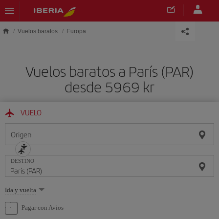
Saltar al contenido principal
Vuelos baratos
Europa
Vuelos baratos a París (PAR)
desde 5969 kr
VUELO
Origen
DESTINO
Seleccione
Ida y vuelta
una
opción
Pagar con Avios