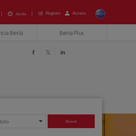
Registro
Acceso
Ayuda
cia Iberia
Iberia Plus
dulto
Buscar
o día/mes/año