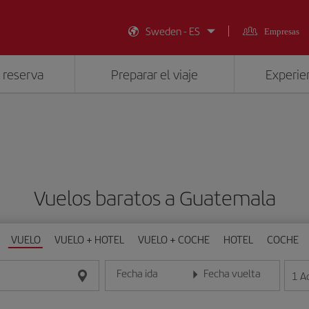
Sweden - ES
Empresas
 reserva
Preparar el viaje
Experien
Vuelos baratos a Guatemala
VUELO
VUELO + HOTEL
VUELO + COCHE
HOTEL
COCHE
Fecha ida
Fecha vuelta
1
A
Introduce la fecha en formato día/mes/año
Introduce la fecha en format