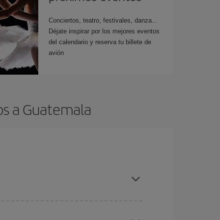
Conciertos, teatro, festivales, danza...
Déjate inspirar por los mejores eventos
del calendario y reserva tu billete de
avión
tos a Guatemala
es ser flexible con las fechas y horarios de ida y
cuentras el vuelo más barato.