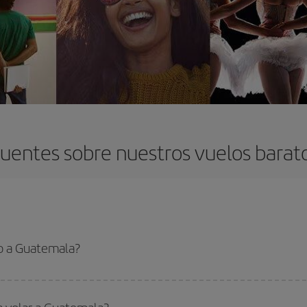
uentes sobre nuestros vuelos bara
o a Guatemala?
 el vuelo más barato si evitas temporadas altas, compras con antelación y pued
oncreto para tu viaje, mira nuestras ofertas y déjate inspirar: seguro que en