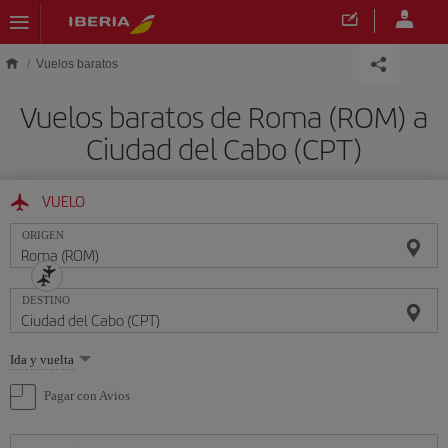
Saltar al contenido principal
Vuelos baratos
Vuelos baratos de Roma (ROM) a
Ciudad del Cabo (CPT)
VUELO
ORIGEN
DESTINO
Seleccione
Ida y vuelta
una
opción
Pagar con Avios