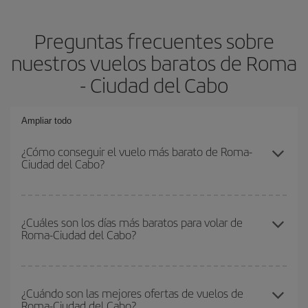
Preguntas frecuentes sobre
nuestros vuelos baratos de Roma
- Ciudad del Cabo
Ampliar todo
¿Cómo conseguir el vuelo más barato de Roma-
Ciudad del Cabo?
Podrás ahorrar en tu billete de avión de Roma-Ciudad del Cabo-
dest y conseguir el vuelo más barato si evitas temporadas altas,
¿Cuáles son los días más baratos para volar de
Roma-Ciudad del Cabo?
compras con antelación y puedes ser flexible con las fechas y
horarios de ida y vuelta.
Para saber qué días te saldrá más económico volar, solo tienes
que empezar una consulta en nuestro
buscador de vuelos
¿Cuándo son las mejores ofertas de vuelos de
Roma-Ciudad del Cabo?
baratos
. Dinos desde dónde vuelas, a dónde quieres ir y en qué