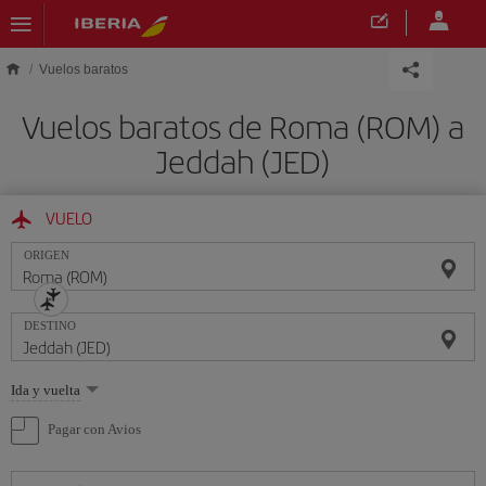
Saltar al contenido principal
Vuelos baratos
Vuelos baratos de Roma (ROM) a
Jeddah (JED)
VUELO
ORIGEN
DESTINO
Seleccione
Ida y vuelta
una
opción
Pagar con Avios