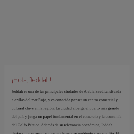
¡Hola, Jeddah!
Jeddah es una de las principales ciudades de Arabia Saudita, situada
a orillas del mar Rojo, y es conocida por ser un centro comercial y
cultural clave en la región. La ciudad alberga el puerto más grande
del país y juega un papel fundamental en el comercio y la economía
del Golfo Pérsico. Además de su relevancia económica, Jeddah
destaca por su arquitectura moderna y su ambiente cosmopolita. El