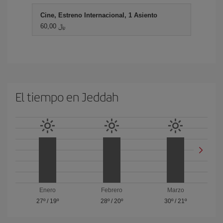
Cine, Estreno Internacional, 1 Asiento
60,00 ﷼
El tiempo en Jeddah
Enero
Febrero
Marzo
27º
/
19º
28º
/
20º
30º
/
21º