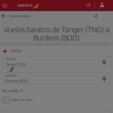
Saltar al contenido principal
Vuelos baratos
Vuelos baratos de Tánger (TNG) a
Burdeos (BOD)
VUELO
ORIGEN
DESTINO
Seleccione
Ida y vuelta
una
opción
Pagar con Avios