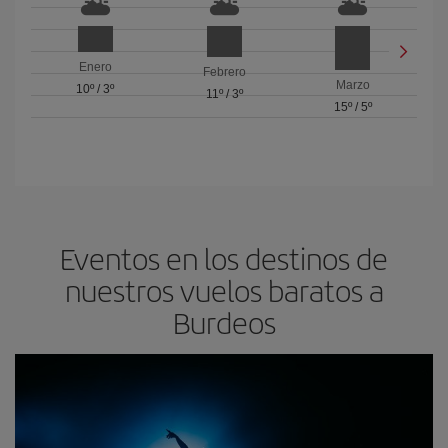
Enero
Febrero
Marzo
10º
/
3º
11º
/
3º
15º
/
5º
Eventos en los destinos de
nuestros vuelos baratos a
Burdeos