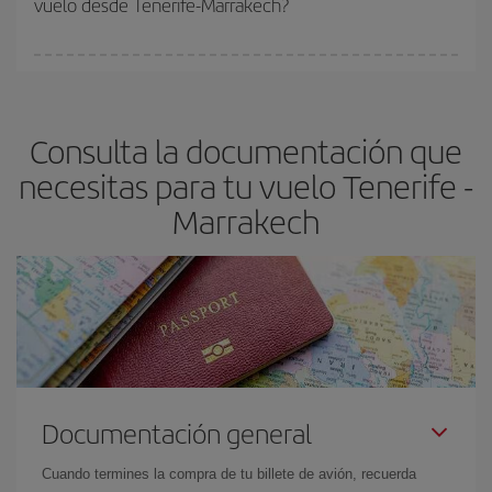
vuelo desde Tenerife-Marrakech?
y de que las tarifas más baratas (turista) estén disponibles o se
vayan agotando. Por eso, comprar con antelación es
fundamental
para conseguir
vuelos baratos a Tenerife-
En Iberia, tenemos distintas tarifas para garantizarte el mejor
Marrakech-dest
.
precio según tus necesidades de viaje. La tarifa básica, te
asegura el vuelo más barato.
Consulta la documentación que
necesitas para tu vuelo Tenerife -
Marrakech
Documentación general
Cuando termines la compra de tu billete de avión, recuerda