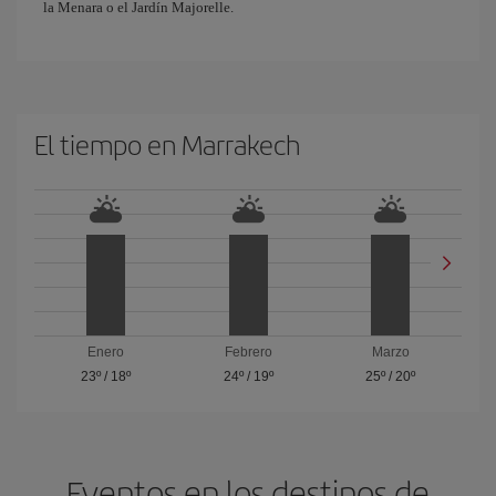
la Menara o el Jardín Majorelle.
El tiempo en Marrakech
Enero
Febrero
Marzo
23º
/
18º
24º
/
19º
25º
/
20º
Eventos en los destinos de