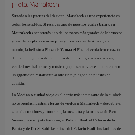
¡Hola, Marrakech!
Situada a las puertas del desierto, Marrakech es una experiencia en
todos los sentidos. Si reservas uno de nuestros
vuelos baratos a
Marrakech
encontrarás uno de los zocos más grandes de Marruecos
y una de las plazas más amplias y concurridas de África y del
mundo, la bellísima
Plaza de Yamaa el Fna
: el verdadero corazón
de la ciudad, punto de encuentro de acróbatas, cuenta-cuentos,
vendedores, bailarines y músicos y que se convierte al atardecer en
un gigantesco restaurante al aire libre, plagado de puestos de
comida.
La
Medina o ciudad vieja
es el barrio más interesante de la ciudad:
no te pierdas nuestras
ofertas de vuelos a Marrakech
y descubre el
zoco de curtidores y tintoreros, la mezquita y la madraza de
Ben
Youssef
, la mezquita
Kutubia
, el
Palacio Real
, el
Palacio de la
Bahía
y de
Dir Si Said
, las ruinas del
Palacio Badí
, los Jardines de