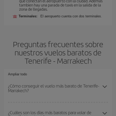
que conectan el aeropuerto con la ciudad. Además
tambien hay una parada de taxis en la salida de la
zona de llegadas.
Terminales:
El aeropuerto cuenta con dos terminales.
Preguntas frecuentes sobre
nuestros vuelos baratos de
Tenerife - Marrakech
Ampliar todo
¿Cómo conseguir el vuelo más barato de Tenerife-
Marrakech?
Podrás ahorrar en tu billete de avión de Tenerife-Marrakech-dest y
conseguir el vuelo más barato si evitas temporadas altas,
¿Cuáles son los días más baratos para volar de