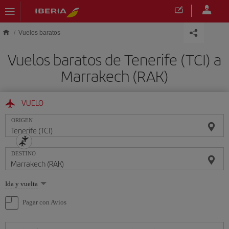
Saltar al contenido principal
Vuelos baratos
Vuelos baratos de Tenerife (TCI) a
Marrakech (RAK)
VUELO
ORIGEN
DESTINO
Seleccione
Ida y vuelta
una
opción
Pagar con Avios