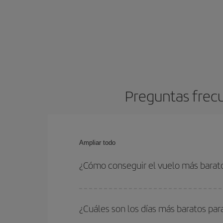
Preguntas frecu
Ampliar todo
¿Cómo conseguir el vuelo más barat
Podrás ahorrar en tu billete de avión y conseguir
vuelta. Además, si no tienes decidido un destino c
¿Cuáles son los días más baratos par