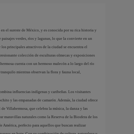
 en el sureste de México, y es conocida por su rica historia y
paisajes verdes, ríos y lagunas, lo que la convierte en un
 los principales atractivos de la ciudad se encuentra el
resionante colección de esculturas olmecas y exposiciones
lahermosa cuenta con un hermoso malecón a lo largo del río
 tranquilo mientras observan la flora y fauna local,
mbina influencias indígenas y caribeñas. Los visitantes
 cochito y las empanadas de camarón. Además, la ciudad ofrece
de Villahermosa, que celebra la música, la danza y las
rar maravillas naturales como la Reserva de la Biosfera de los
 América, perfecto para aquellos que buscan realizar
 paseos en bote. Con su combinación de cultura, naturaleza y