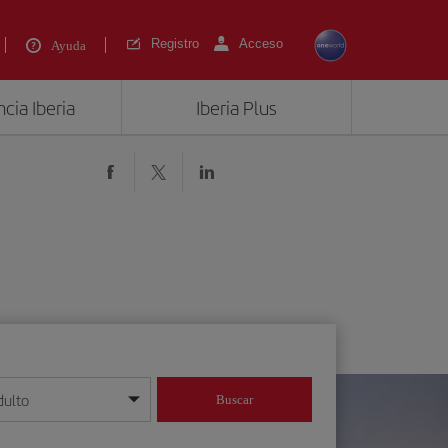
Registro
Acceso
Ayuda
cia Iberia
Iberia Plus
)
dulto
Buscar
o día/mes/año