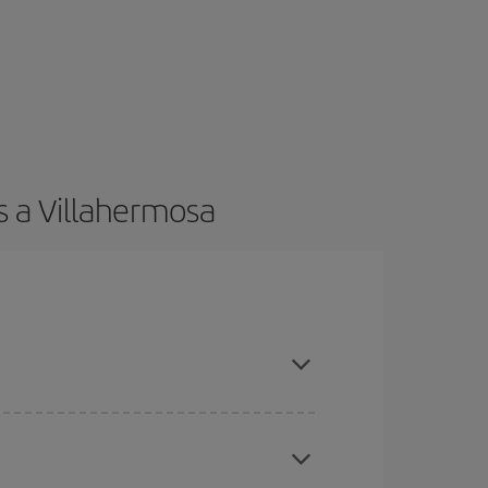
s a Villahermosa
es ser flexible con las fechas y horarios de ida y
cuentras el vuelo más barato.