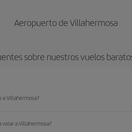
Aeropuerto de Villahermosa
entes sobre nuestros vuelos barato
o a Villahermosa?
 el vuelo más barato si evitas temporadas altas, compras con antelación y pued
oncreto para tu viaje, mira nuestras ofertas y déjate inspirar: seguro que en
a volar a Villahermosa?