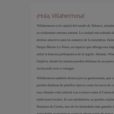
¡Hola, Villahermosa!
Villahermosa es la capital del estado de Tabasco, situada
su exuberante entorno natural. La ciudad está rodeada de 
destino atractivo para los amantes de la naturaleza. Entre
Parque Museo La Venta, un espacio que alberga una imp
sobre la historia prehispánica de la región. Además, Vil
Grijalva, donde los turistas pueden disfrutar de un paseo
incluyendo aves y tortugas.
Villahermosa también destaca por su gastronomía, que co
pueden disfrutar de platillos típicos como los tacos de
una vibrante vida cultural con eventos como el Carnaval 
tradiciones locales. En sus alrededores, se pueden explo
Pantanos de Centla, uno de los humedales más grandes de
actividades ecoturísticas como la observación de aves y