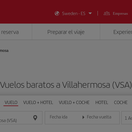
Sweden - ES
Empresas
 reserva
Preparar el viaje
Experien
rmosa
Vuelos baratos a Villahermosa (VSA
VUELO
VUELO + HOTEL
VUELO + COCHE
HOTEL
COCHE
Fecha ida
Fecha vuelta
1
A
Introduce la fecha en formato día/mes/año
Introduce la fecha en format