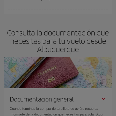
vayan agotando. Por eso, comprar con antelación es
fundamental
para conseguir
vuelos baratos a Albuquerque.
En Iberia, tenemos distintas tarifas para garantizarte el mejor
precio según tus necesidades de viaje. La tarifa básica, te
asegura el vuelo más barato.
Consulta la documentación que
necesitas para tu vuelo desde
Albuquerque
Documentación general
Cuando termines la compra de tu billete de avión, recuerda
informarte de la documentación que necesitas para volar. Aquí