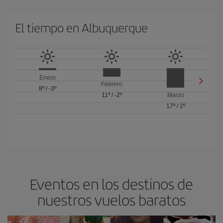
El tiempo en Albuquerque
Enero
Febrero
8º
/
-3º
11º
/
-2º
Marzo
17º
/
2º
Eventos en los destinos de
nuestros vuelos baratos