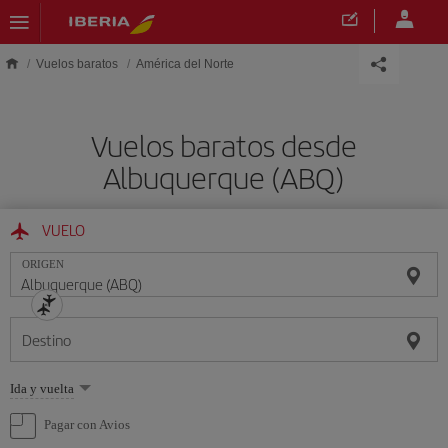
Saltar al contenido principal
Vuelos baratos
América del Norte
Vuelos baratos desde
Albuquerque (ABQ)
VUELO
ORIGEN
Destino
Seleccione
Ida y vuelta
una
opción
Pagar con Avios