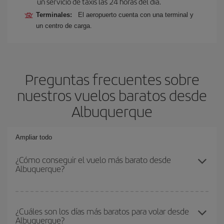
un servicio de taxis las 24 horas del día.
Terminales:
El aeropuerto cuenta con una terminal y
un centro de carga.
Preguntas frecuentes sobre
nuestros vuelos baratos desde
Albuquerque
Ampliar todo
¿Cómo conseguir el vuelo más barato desde
Albuquerque?
Podrás ahorrar en tu billete de avión y conseguir el vuelo más
barato si evitas temporadas altas, compras con antelación y
¿Cuáles son los días más baratos para volar desde
Albuquerque?
puedes ser flexible con las fechas y horarios de ida y vuelta.