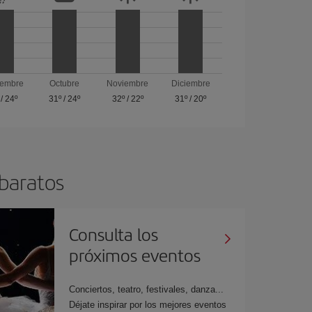
iembre
Octubre
Noviembre
Diciembre
/
24º
31º
/
24º
32º
/
22º
31º
/
20º
 baratos
Consulta los
próximos eventos
Conciertos, teatro, festivales, danza...
Déjate inspirar por los mejores eventos