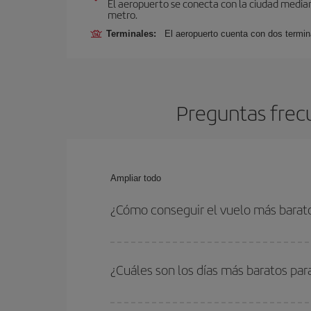
El aeropuerto se conecta con la ciudad median
metro.
Terminales:
El aeropuerto cuenta con dos termin
Preguntas frec
Ampliar todo
¿Cómo conseguir el vuelo más bara
Podrás ahorrar en tu billete de avión y conseguir
vuelta. Además, si no tienes decidido un destino c
¿Cuáles son los días más baratos pa
Para saber qué días te saldrá más económico vol