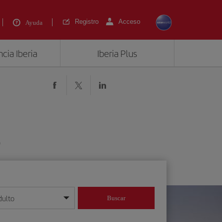
Registro
Acceso
Ayuda
cia Iberia
Iberia Plus
)
dulto
Buscar
o día/mes/año