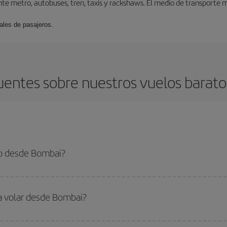
te metro, autobuses, tren, taxis y rackshaws. El medio de transporte má
ales de pasajeros.
uentes sobre nuestros vuelos barat
to desde Bombai?
 el vuelo más barato si evitas temporadas altas, compras con antelación y pued
oncreto para tu viaje, mira nuestras ofertas y déjate inspirar: seguro que en
ra volar desde Bombai?
ar, solo tienes que empezar una consulta en nuestro
buscador de vuelos ba