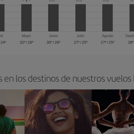
ril
Mayo
Junio
Julio
Agosto
Sept
/
24º
32º
/
26º
30º
/
26º
27º
/
25º
27º
/
25º
28º
 en los destinos de nuestros vuelos