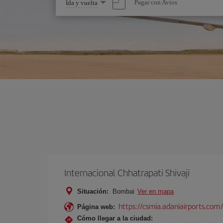
Seleccione
Pagar con Avios
Ida y vuelta
una
opción
Internacional Chhatrapati Shivaji
Situación:
Bombai
Ver en mapa
https://csmia.adaniairports.com/
Página web:
Cómo llegar a la ciudad: