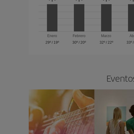
Enero
Febrero
Marzo
Ab
29º
/
19º
30º
/
20º
32º
/
22º
33º
Eventos