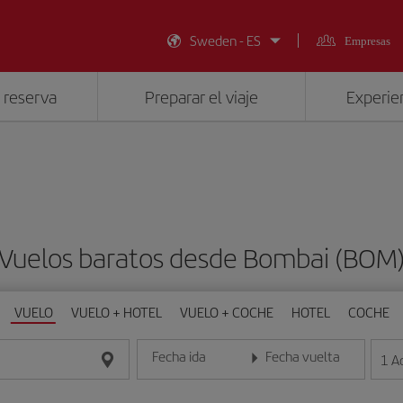
Sweden - ES
Empresas
 reserva
Preparar el viaje
Experien
Vuelos baratos desde Bombai (BOM
VUELO
VUELO + HOTEL
VUELO + COCHE
HOTEL
COCHE
Fecha ida
Fecha vuelta
1
A
Introduce la fecha en formato día/mes/año
Introduce la fecha en format