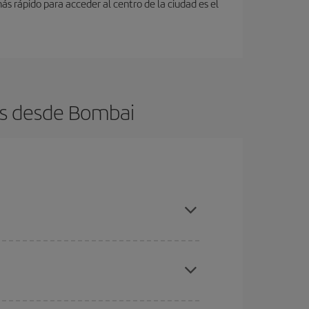
s rápido para acceder al centro de la ciudad es el
os desde Bombai
es ser flexible con las fechas y horarios de ida y
cuentras el vuelo más barato.
ratos
. Dinos desde dónde vuelas, a dónde