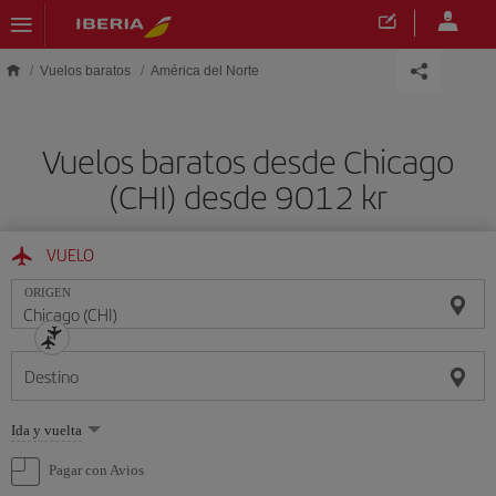
Saltar al contenido principal
Vuelos baratos
América del Norte
Vuelos baratos desde Chicago
(CHI) desde 9012 kr
VUELO
ORIGEN
Destino
Seleccione
Ida y vuelta
una
opción
Pagar con Avios