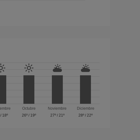
iembre
Octubre
Noviembre
Diciembre
/
18º
26º
/
19º
27º
/
21º
28º
/
22º