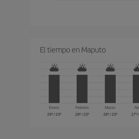
El tiempo en Maputo
Enero
Febrero
Marzo
Ab
29º
/
23º
29º
/
23º
28º
/
23º
27º