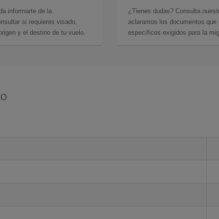
da informarte de la
¿Tienes dudas? Consulta nues
sultar si requieres visado,
aclaramos los documentos que ne
rigen y el destino de tu vuelo.
específicos exigidos para la mi
to