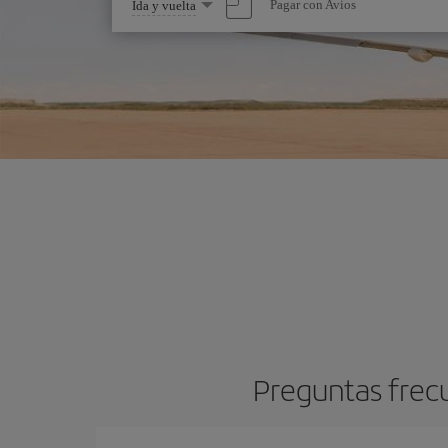
Seleccione
Pagar con Avios
Ida y vuelta
una
opción
Preguntas frec