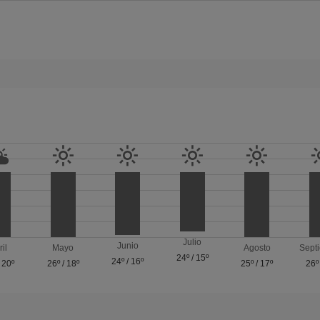
Julio
Junio
ril
Mayo
Agosto
Sept
24º
/
15º
24º
/
16º
/
20º
26º
/
18º
25º
/
17º
26º