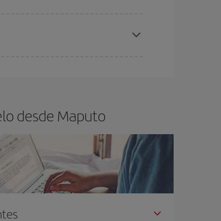
elo y de que las tarifas más baratas (turista)
aputo.
ra el vuelo más barato.
uelo desde Maputo
ntes