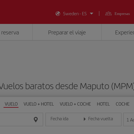
Sweden - ES
Empresas
 reserva
Preparar el viaje
Experien
Vuelos baratos desde Maputo (MPM
VUELO
VUELO + HOTEL
VUELO + COCHE
HOTEL
COCHE
Fecha ida
Fecha vuelta
1
A
Introduce la fecha en formato día/mes/año
Introduce la fecha en format