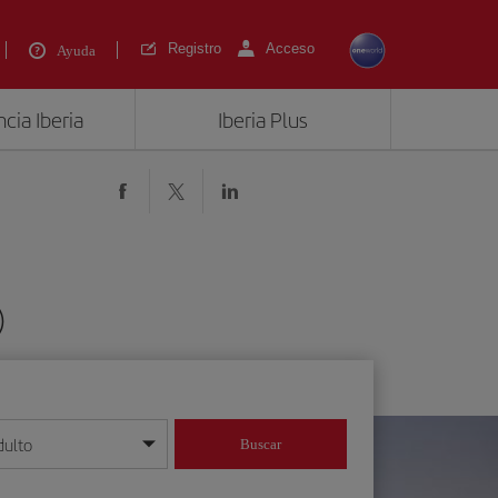
Registro
Acceso
Ayuda
cia Iberia
Iberia Plus
)
dulto
Buscar
o día/mes/año