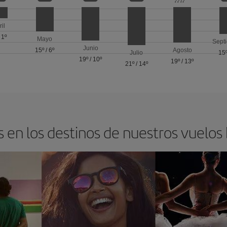
ril
/
1º
Mayo
Sept
Junio
15º
/
6º
Agosto
Julio
15
19º
/
10º
19º
/
13º
21º
/
14º
 en los destinos de nuestros vuelos