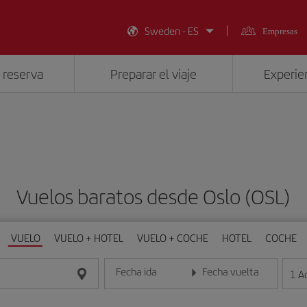
Sweden - ES
Empresas
 reserva
Preparar el viaje
Experien
Vuelos baratos desde Oslo (OSL)
VUELO
VUELO + HOTEL
VUELO + COCHE
HOTEL
COCHE
Fecha ida
Fecha vuelta
1
A
Introduce la fecha en formato día/mes/año
Introduce la fecha en format