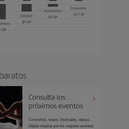
Diciembre
Noviembre
-1º
/
-5º
Octubre
4º
/
0º
9º
/
4º
iembre
º
/
9º
 baratos
Consulta los
próximos eventos
Conciertos, teatro, festivales, danza...
Déjate inspirar por los mejores eventos