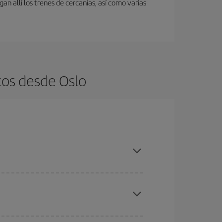
an allí los trenes de cercanías, así como varias
tos desde Oslo
es ser flexible con las fechas y horarios de ida y
cuentras el vuelo más barato.
ratos
. Dinos desde dónde vuelas, a dónde