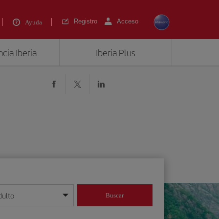
Registro
Acceso
Ayuda
cia Iberia
Iberia Plus
dulto
Buscar
o día/mes/año