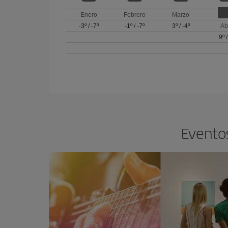
Enero
Febrero
Marzo
-3º
/
-7º
-1º
/
-7º
3º
/
-4º
Ab
9º
Eventos