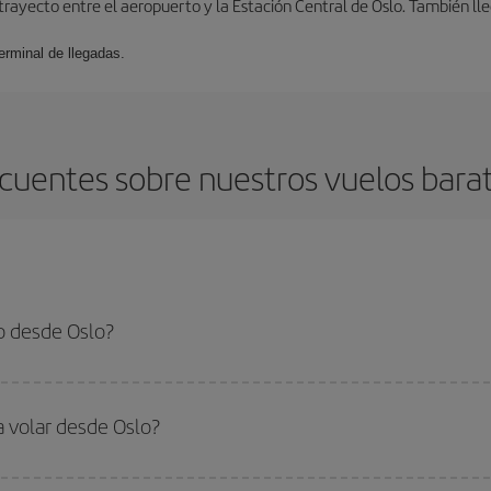
 trayecto entre el aeropuerto y la Estación Central de Oslo. También lleg
erminal de llegadas.
cuentes sobre nuestros vuelos bara
o desde Oslo?
 el vuelo más barato si evitas temporadas altas, compras con antelación y pued
oncreto para tu viaje, mira nuestras ofertas y déjate inspirar: seguro que en
a volar desde Oslo?
ar, solo tienes que empezar una consulta en nuestro
buscador de vuelos ba