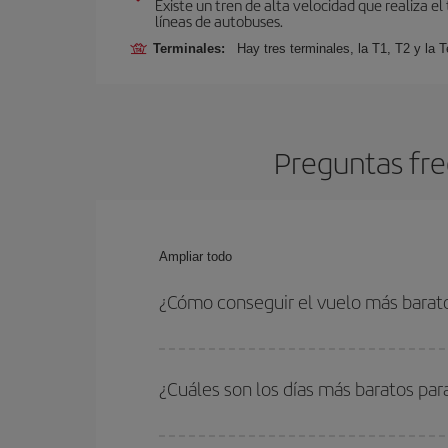
Existe un tren de alta velocidad que realiza el
líneas de autobuses.
Terminales:
Hay tres terminales, la T1, T2 y la T
Preguntas fre
Ampliar todo
¿Cómo conseguir el vuelo más barat
Podrás ahorrar en tu billete de avión y conseguir
vuelta. Además, si no tienes decidido un destino c
¿Cuáles son los días más baratos par
Para saber qué días te saldrá más económico vol