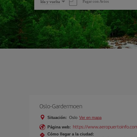
Seleccione
Pagar con Avios
Ida y vuelta
una
opción
Oslo-Gardermoen
Situación:
Oslo
Ver en mapa
https://www.aeropuertoinfo.com
Página web:
Cómo llegar a la ciudad: