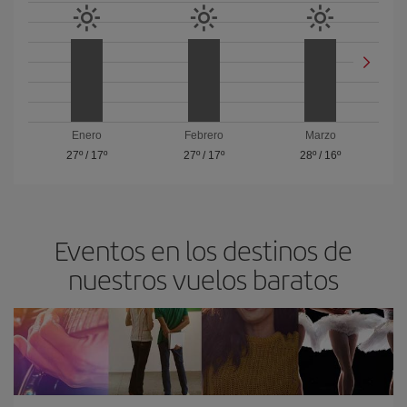
Enero
Febrero
Marzo
27º
/
17º
27º
/
17º
28º
/
16º
Eventos en los destinos de
nuestros vuelos baratos