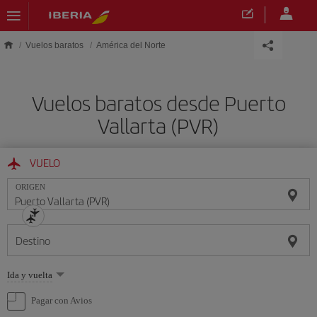
Saltar al contenido principal
Vuelos baratos
América del Norte
Vuelos baratos desde Puerto
Vallarta (PVR)
VUELO
ORIGEN
Destino
Seleccione
Ida y vuelta
una
opción
Pagar con Avios