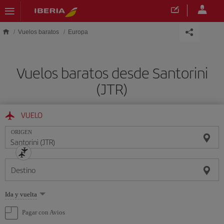
Saltar al contenido principal
Vuelos baratos
Europa
Vuelos baratos desde Santorini
(JTR)
VUELO
ORIGEN
Destino
Seleccione
Ida y vuelta
una
opción
Pagar con Avios