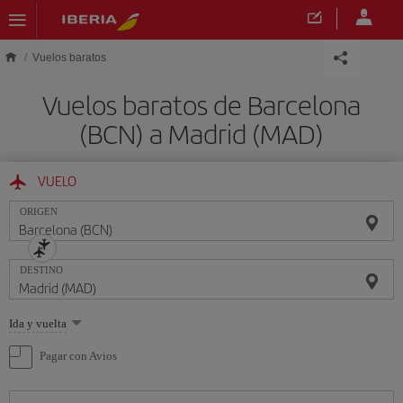
Saltar al contenido principal
Vuelos baratos
Vuelos baratos de Barcelona
(BCN) a Madrid (MAD)
VUELO
ORIGEN
DESTINO
Seleccione
Ida y vuelta
una
opción
Pagar con Avios