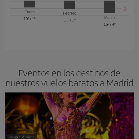
Enero
Febrero
Marzo
10º
/
1º
11º
/
1º
15º
/
4º
Eventos en los destinos de
nuestros vuelos baratos a Madrid
Imagen: Alittledit