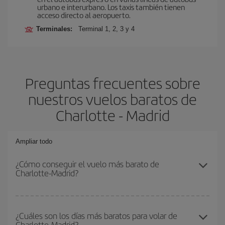
urbano e interurbano. Los taxis también tienen
acceso directo al aeropuerto.
Terminales:
Terminal 1, 2, 3 y 4
Preguntas frecuentes sobre
nuestros vuelos baratos de
Charlotte - Madrid
Ampliar todo
¿Cómo conseguir el vuelo más barato de
Charlotte-Madrid?
Podrás ahorrar en tu billete de avión de Charlotte-Madrid-dest y
conseguir el vuelo más barato si evitas temporadas altas,
¿Cuáles son los días más baratos para volar de
Charlotte-Madrid?
compras con antelación y puedes ser flexible con las fechas y