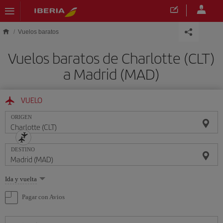
Saltar al contenido principal
Vuelos baratos
Vuelos baratos de Charlotte (CLT)
a Madrid (MAD)
VUELO
ORIGEN
DESTINO
Seleccione
Ida y vuelta
una
opción
Pagar con Avios