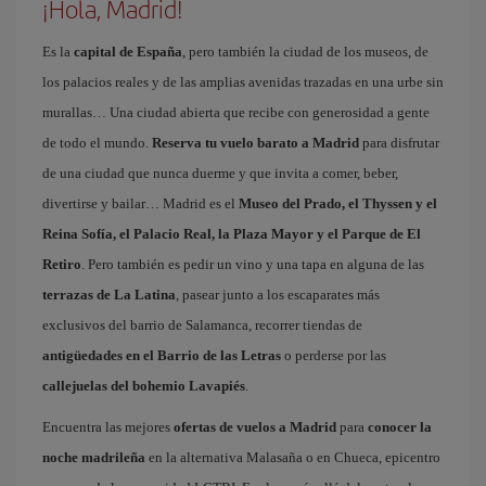
¡Hola, Madrid!
Es la
capital de España
, pero también la ciudad de los museos, de
los palacios reales y de las amplias avenidas trazadas en una urbe sin
murallas… Una ciudad abierta que recibe con generosidad a gente
de todo el mundo.
Reserva tu vuelo barato a Madrid
para disfrutar
de una ciudad que nunca duerme y que invita a comer, beber,
divertirse y bailar… Madrid es el
Museo del Prado, el Thyssen y el
Reina Sofía, el Palacio Real, la Plaza Mayor y el Parque de El
Retiro
. Pero también es pedir un vino y una tapa en alguna de las
terrazas de La Latina
, pasear junto a los escaparates más
exclusivos del barrio de Salamanca, recorrer tiendas de
antigüedades en el Barrio de las Letras
o perderse por las
callejuelas del bohemio Lavapiés
.
Encuentra las mejores
ofertas de vuelos a Madrid
para
conocer la
noche madrileña
en la alternativa Malasaña o en Chueca, epicentro