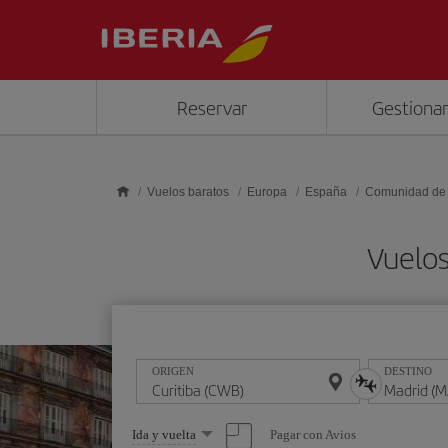
Saltar al contenido principal
Reservar
Gestionar
Vuelos baratos
Europa
España
Comunidad de
Vuelos
ORIGEN
DESTINO
Seleccione
Pagar con Avios
Ida y vuelta