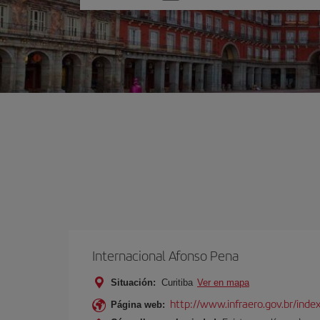
una
opción
Internacional Afonso Pena
Situación:
Curitiba
Ver en mapa
http://www.infraero.gov.br/ind
Página web: