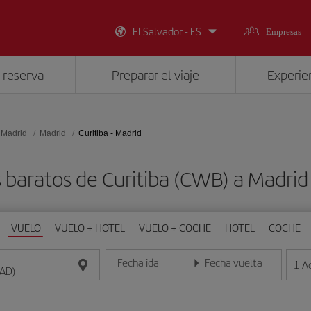
El Salvador - ES
Empresas
 reserva
Preparar el viaje
Experien
 Madrid
Madrid
Curitiba - Madrid
 baratos de Curitiba (CWB) a Madri
VUELO
VUELO + HOTEL
VUELO + COCHE
HOTEL
COCHE
Fecha ida
Fecha vuelta
1
A
Introduce la fecha en formato día/mes/año
Introduce la fecha en format