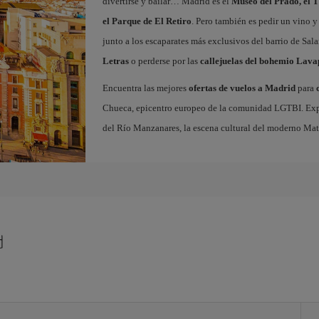
divertirse y bailar… Madrid es el
Museo del Prado, el T
el Parque de El Retiro
. Pero también es pedir un vino y
junto a los escaparates más exclusivos del barrio de Sal
Letras
o perderse por las
callejuelas del bohemio Lava
Encuentra las mejores
ofertas de vuelos a Madrid
para
Chueca, epicentro europeo de la comunidad LGTBI. Explora
del Río Manzanares, la escena cultural del moderno Ma
d