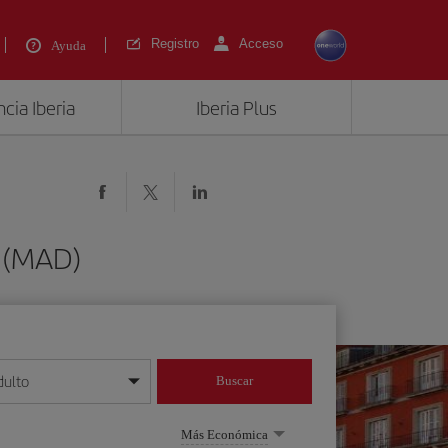
Registro
Acceso
Ayuda
cia Iberia
Iberia Plus
d (MAD)
dulto
Buscar
o día/mes/año
Más Económica