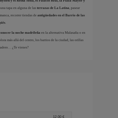
hyssen y el Reina Sofía, el Palacio Real, la Plaza Mayor y
 una tapa en alguna de las
terrazas de La Latina
, pasear
amanca, recorrer tiendas de
antigüedades en el Barrio de las
piés
.
conocer la noche madrileña
en la alternativa Malasaña o en
 más allá del centro, los barrios de la ciudad, las orillas
tadero… ¿Te vienes?
12,00 €