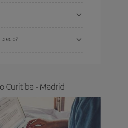
elo y de que las tarifas más baratas (turista)
ritiba-Madrid-dest
.
ra el vuelo más barato.
 precio?
ser flexible.
Lo normal es que
cuanto antes
 poco abiertos, podrás
elegir el precio más
 Curitiba - Madrid