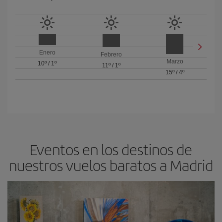
Enero
Febrero
Marzo
10º
/
1º
11º
/
1º
15º
/
4º
Eventos en los destinos de
nuestros vuelos baratos a Madrid