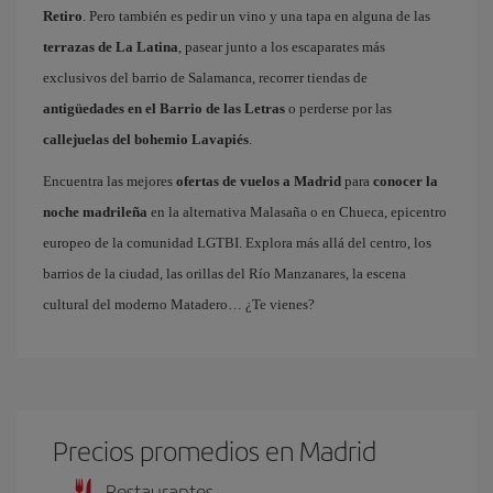
Retiro
. Pero también es pedir un vino y una tapa en alguna de las
terrazas de La Latina
, pasear junto a los escaparates más
exclusivos del barrio de Salamanca, recorrer tiendas de
antigüedades en el Barrio de las Letras
o perderse por las
callejuelas del bohemio Lavapiés
.
Encuentra las mejores
ofertas de vuelos a Madrid
para
conocer la
noche madrileña
en la alternativa Malasaña o en Chueca, epicentro
europeo de la comunidad LGTBI. Explora más allá del centro, los
barrios de la ciudad, las orillas del Río Manzanares, la escena
cultural del moderno Matadero… ¿Te vienes?
Precios promedios en Madrid
Restaurantes