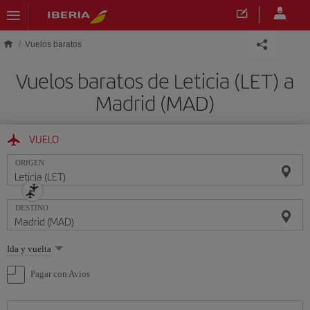
Saltar al contenido principal
Vuelos baratos
Vuelos baratos de Leticia (LET) a
Madrid (MAD)
VUELO
ORIGEN
DESTINO
Seleccione
Ida y vuelta
una
opción
Pagar con Avios