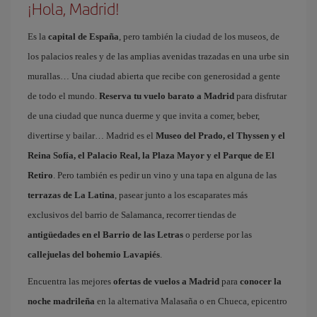
¡Hola, Madrid!
Es la
capital de España
, pero también la ciudad de los museos, de
los palacios reales y de las amplias avenidas trazadas en una urbe sin
murallas… Una ciudad abierta que recibe con generosidad a gente
de todo el mundo.
Reserva tu vuelo barato a Madrid
para disfrutar
de una ciudad que nunca duerme y que invita a comer, beber,
divertirse y bailar… Madrid es el
Museo del Prado, el Thyssen y el
Reina Sofía, el Palacio Real, la Plaza Mayor y el Parque de El
Retiro
. Pero también es pedir un vino y una tapa en alguna de las
terrazas de La Latina
, pasear junto a los escaparates más
exclusivos del barrio de Salamanca, recorrer tiendas de
antigüedades en el Barrio de las Letras
o perderse por las
callejuelas del bohemio Lavapiés
.
Encuentra las mejores
ofertas de vuelos a Madrid
para
conocer la
noche madrileña
en la alternativa Malasaña o en Chueca, epicentro