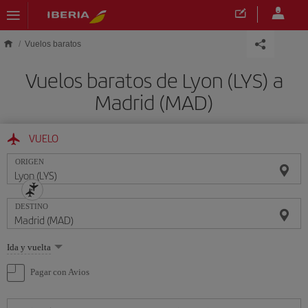
Saltar al contenido principal
Vuelos baratos
Vuelos baratos de Lyon (LYS) a
Madrid (MAD)
VUELO
ORIGEN
DESTINO
Seleccione
Ida y vuelta
una
opción
Pagar con Avios