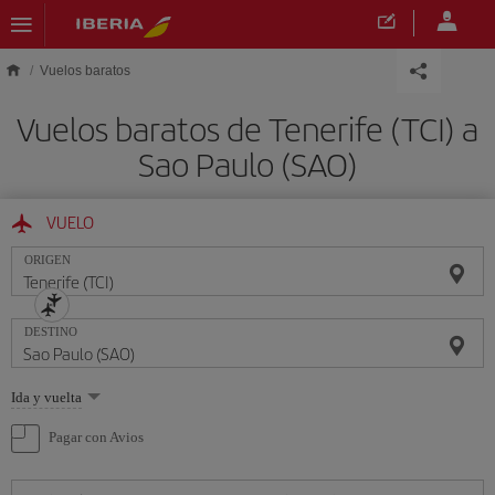
Saltar al contenido principal
Vuelos baratos
Vuelos baratos de Tenerife (TCI) a
Sao Paulo (SAO)
VUELO
ORIGEN
DESTINO
Seleccione
Ida y vuelta
una
opción
Pagar con Avios