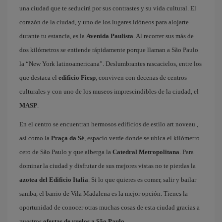
una ciudad que te seducirá por sus contrastes y su vida cultural. El
corazón de la ciudad, y uno de los lugares idóneos para alojarte
durante tu estancia, es la
Avenida Paulista
. Al recorrer sus más de
dos kilómetros se entiende rápidamente porque llaman a São Paulo
la “New York latinoamericana”. Deslumbrantes rascacielos, entre los
que destaca el
edificio Fiesp
, conviven con decenas de centros
culturales y con uno de los museos imprescindibles de la ciudad, el
MASP
.
En el centro se encuentran hermosos edificios de estilo art noveau ,
así como la
Praça da Sé
, espacio verde donde se ubica el kilómetro
cero de São Paulo y que alberga la
Catedral Metropolitana
. Para
dominar la ciudad y disfrutar de sus mejores vistas no te pierdas la
azotea del Edificio Italia
. Si lo que quieres es comer, salir y bailar
samba, el barrio de Vila Madalena es la mejor opción. Tienes la
oportunidad de conocer otras muchas cosas de esta ciudad gracias a
nuestros
ofertas de vuelos a São Paulo
.