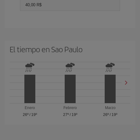
40,00 R$
El tiempo en Sao Paulo
Enero
Febrero
Marzo
26º
/
19º
27º
/
19º
26º
/
19º