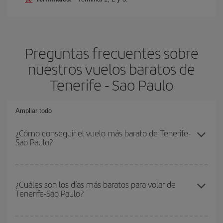
Preguntas frecuentes sobre
nuestros vuelos baratos de
Tenerife - Sao Paulo
Ampliar todo
¿Cómo conseguir el vuelo más barato de Tenerife-
Sao Paulo?
Podrás ahorrar en tu billete de avión de Tenerife-Sao Paulo-dest y
conseguir el vuelo más barato si evitas temporadas altas,
¿Cuáles son los días más baratos para volar de
Tenerife-Sao Paulo?
compras con antelación y puedes ser flexible con las fechas y
horarios de ida y vuelta.
Para saber qué días te saldrá más económico volar, solo tienes