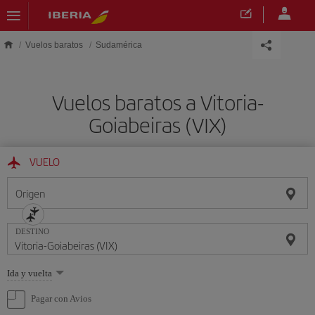
Saltar al contenido principal
Vuelos baratos
Sudamérica
Vuelos baratos a Vitoria-
Goiabeiras (VIX)
VUELO
Origen
DESTINO
Seleccione
Ida y vuelta
una
opción
Pagar con Avios