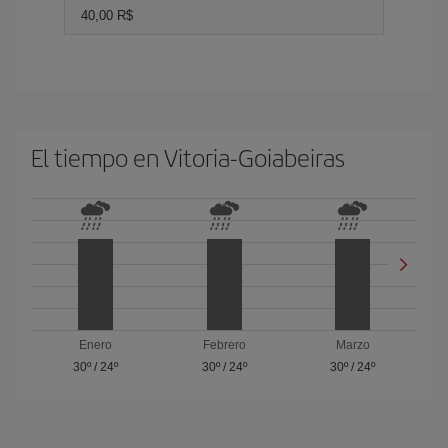
40,00 R$
El tiempo en Vitoria-Goiabeiras
Enero
Febrero
Marzo
30º
/
24º
30º
/
24º
30º
/
24º