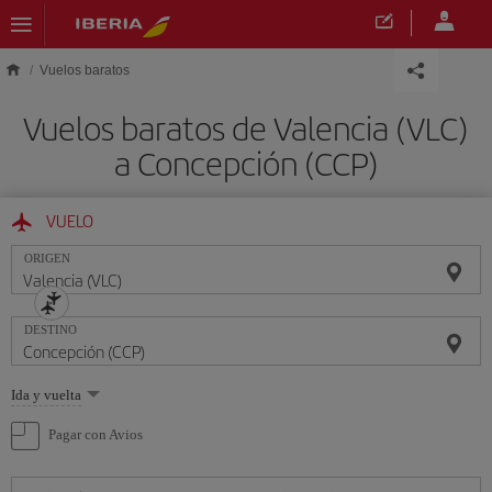
Saltar al contenido principal
Vuelos baratos
Vuelos baratos de Valencia (VLC)
a Concepción (CCP)
VUELO
ORIGEN
DESTINO
Seleccione
Ida y vuelta
una
opción
Pagar con Avios