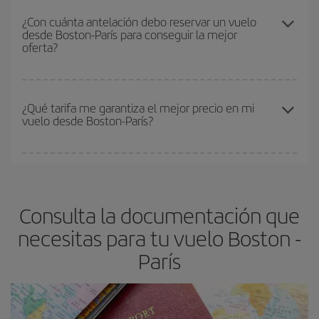
Cualquier día de la semana puedes encontrar vuelos baratos. Las
compres tu vuelo, mejores precios encontrarás.
claves para encontrar los mejores precios son
anticiparte y ser
¿Con cuánta antelación debo reservar un vuelo
desde Boston-París para conseguir la mejor
flexible.
Lo normal es que
cuanto antes
reserves tus billetes de
oferta?
avión más baratos te saldrán. Además, si buscas los vuelos con
las fechas y los horarios del viaje un poco abiertos, podrás
elegir
el precio más barato.
Cuanto antes reserves
tus vuelos, mejores precios encontrarás.
Los precios dependen de las plazas que queden libres en el vuelo
¿Qué tarifa me garantiza el mejor precio en mi
vuelo desde Boston-París?
y de que las tarifas más baratas (turista) estén disponibles o se
vayan agotando. Por eso, comprar con antelación es
fundamental
para conseguir
vuelos baratos a Boston-París-
En Iberia, tenemos distintas tarifas para garantizarte el mejor
dest
.
precio según tus necesidades de viaje. La tarifa básica, te
asegura el vuelo más barato.
Consulta la documentación que
necesitas para tu vuelo Boston -
París