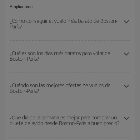
Ampliar todo
¿Cómo conseguir el vuelo más barato de Boston-
París?
Podrás ahorrar en tu billete de avión de Boston-París-dest y
conseguir el vuelo más barato si evitas temporadas altas,
¿Cuáles son los días más baratos para volar de
Boston-París?
compras con antelación y puedes ser flexible con las fechas y
horarios de ida y vuelta.
Para saber qué días te saldrá más económico volar, solo tienes
que empezar una consulta en nuestro
buscador de vuelos
¿Cuándo son las mejores ofertas de vuelos de
Boston-París?
baratos
. Dinos desde dónde vuelas, a dónde quieres ir y en qué
fechas habías pensado viajar. Te mostraremos los vuelos más
baratos, no solo
para tu consulta, sino para días cercanos
,
Puedes conseguir los vuelos más baratos viajando
fuera de las
tanto de ida como de vuelta, para que puedas encontrar la mejor
temporadas altas
. Aunque depende de tu destino, por lo general
¿Qué día de la semana es mejor para comprar un
oferta. Además, busca en las diferentes opciones de vuelo que te
billete de avión desde Boston-París a buen precio?
las Navidades, la Semana Santa y los periodos de vacaciones
ofrecemos cada día: algunos
horarios
puede que te hagan ahorrar
escolares son temporada alta. Además, sobre todo si estás
aún más en el precio de tu billete.
pensando en una escapada de fin de semana,
cuanto antes