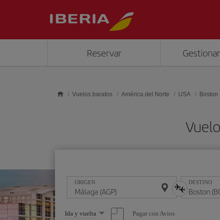
Saltar al contenido principal
Reservar
Gestionar
Vuelos baratos
América del Norte
USA
Boston
Vuelo
ORIGEN
DESTINO
Seleccione
Pagar con Avios
Ida y vuelta