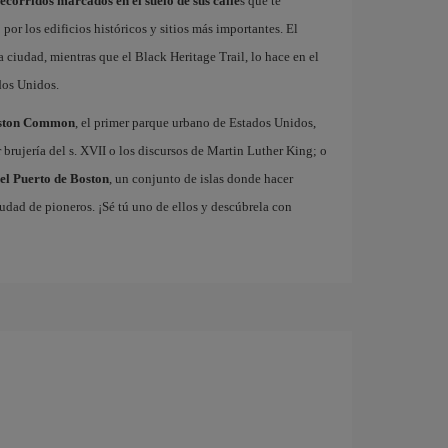
recorridos marcados en el suelo de sus calle
s que te
or los edificios históricos y sitios más importantes. El
 ciudad, mientras que el Black Heritage Trail, lo hace en el
ados Unidos.
ston Common
, el primer parque urbano de Estados Unidos,
brujería del s. XVII o los discursos de Martin Luther King; o
del Puerto de Boston
, un conjunto de islas donde hacer
iudad de pioneros. ¡Sé tú uno de ellos y descúbrela con