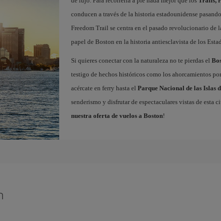
de lujo. Para recorrerla a pie nada mejor que los
Trails, 
conducen a través de la historia estadounidense pasando p
Freedom Trail se centra en el pasado revolucionario de la
papel de Boston en la historia antiesclavista de los Est
Si quieres conectar con la naturaleza no te pierdas el
Bo
testigo de hechos históricos como los ahorcamientos por 
acércate en ferry hasta el
Parque Nacional de las Islas 
senderismo y disfrutar de espectaculares vistas de esta c
nuestra oferta de vuelos a Boston
!
n