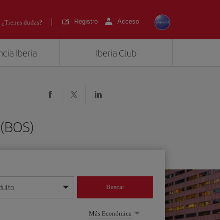
Registro
Acceso
¿Tienes dudas?
cia Iberia
Iberia Club
 (BOS)
dulto
Buscar
o día/mes/año
Más Económica