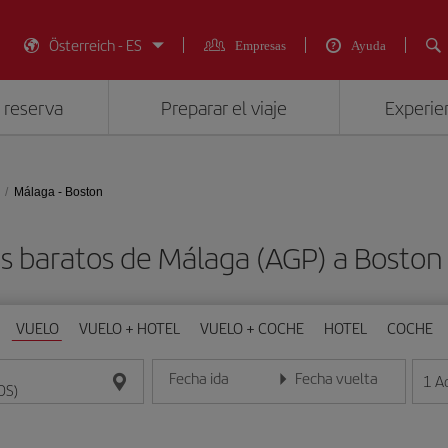
Österreich - ES
Empresas
Ayuda
 reserva
Preparar el viaje
Experien
Málaga - Boston
s baratos de Málaga (AGP) a Boston
VUELO
VUELO + HOTEL
VUELO + COCHE
HOTEL
COCHE
Fecha ida
Fecha vuelta
1
A
Introduce la fecha en formato día/mes/año
Introduce la fecha en format