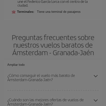
une el Federico García Lorca con el centro de la
ciudad.
Terminales:
Tiene una terminal de pasajeros
Preguntas frecuentes sobre
nuestros vuelos baratos de
Ámsterdam - Granada-Jaén
Ampliar todo
¿Cómo conseguir el vuelo más barato de
Ámsterdam-Granada-Jaén?
Podrás ahorrar en tu billete de avión de Ámsterdam-Granada-
Jaén-dest y conseguir el vuelo más barato si evitas temporadas
¿Cuándo son las mejores ofertas de vuelos de
Ámsterdam-Granada-Jaén?
altas, compras con antelación y puedes ser flexible con las