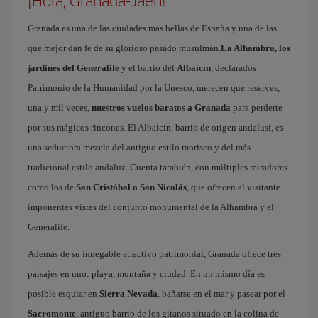
¡Hola, Granada-Jaén!
Granada es una de las ciudades más bellas de España y una de las
que mejor dan fe de su glorioso pasado musulmán.
La Alhambra, los
jardines del Generalife
y el barrio del
Albaicín
, declarados
Patrimonio de la Humanidad por la Unesco, merecen que reserves,
una y mil veces,
nuestros vuelos baratos a Granada
para perderte
por sus mágicos rincones. El Albaicín, barrio de origen andalusí, es
una seductora mezcla del antiguo estilo morisco y del más
tradicional estilo andaluz. Cuenta también, con múltiples miradores
como los de
San Cristóbal o San Nicolás
, que ofrecen al visitante
imponentes vistas del conjunto monumental de la Alhambra y el
Generalife.
Además de su innegable atractivo patrimonial, Granada ofrece tres
paisajes en uno: playa, montaña y ciudad. En un mismo día es
posible esquiar en
Sierra Nevada
, bañarse en el mar y pasear por el
Sacromonte
, antiguo barrio de los gitanos situado en la colina de