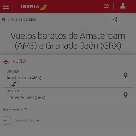
Saltar al contenido principal
Vuelos baratos
Vuelos baratos de Ámsterdam
(AMS) a Granada-Jaén (GRX)
VUELO
ORIGEN
DESTINO
Seleccione
Ida y vuelta
una
opción
Pagar con Avios