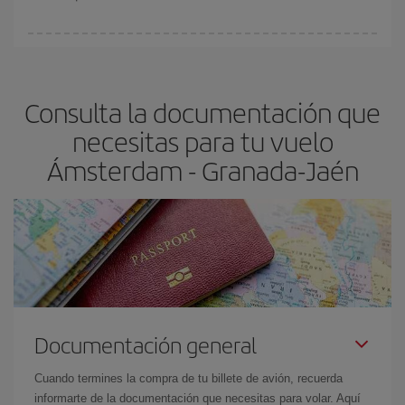
Cualquier día de la semana puedes encontrar vuelos baratos. Las
claves para encontrar los mejores precios son
anticiparte y ser
flexible.
Lo normal es que
cuanto antes
reserves tus billetes de
Consulta la documentación que
avión más baratos te saldrán. Además, si buscas los vuelos con
las fechas y los horarios del viaje un poco abiertos, podrás
elegir
necesitas para tu vuelo
el precio más barato.
Ámsterdam - Granada-Jaén
Documentación general
Cuando termines la compra de tu billete de avión, recuerda
informarte de la documentación que necesitas para volar. Aquí