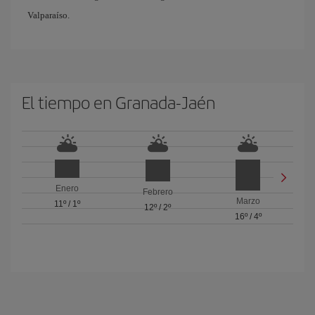
Valparaíso.
El tiempo en Granada-Jaén
Enero
Febrero
Marzo
11º
/
1º
12º
/
2º
16º
/
4º