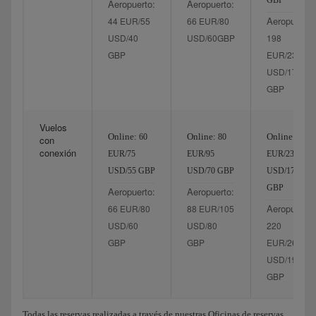
GBP
Aeropuerto:
Aeropuerto:
Aeropuerto:
44 EUR/55
66 EUR/80
USD/40
USD/60GBP
198
GBP
EUR/235
USD/175
GBP
Vuelos
Online:
Online:
Online:
60
80
200
con
conexión
EUR/75
EUR/95
EUR/235
USD/55 GBP
USD/70 GBP
USD/175
GBP
Aeropuerto:
Aeropuerto:
Aeropuerto:
66 EUR/80
88 EUR/105
USD/60
USD/80
220
GBP
GBP
EUR/260
USD/195
GBP
Todas las reservas realizadas a través de nuestras Oficinas de reservas