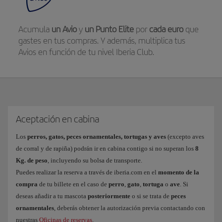
Acumula
un Avio
y
un Punto Elite
por
cada euro
que
gastes en tus compras. Y además, multiplica tus
Avios en función de tu nivel Iberia Club.
Aceptación en cabina
Los
perros, gatos, peces ornamentales, tortugas y aves
(excepto aves
de corral y de rapiña) podrán ir en cabina contigo si no superan los
8
Kg. de peso
, incluyendo su bolsa de transporte.
Puedes realizar la reserva a través de iberia.com en el
momento de la
compra
de tu billete en el caso de
perro
,
gato
,
tortuga
o
ave
. Si
deseas añadir a tu mascota
posteriormente
o si se trata de
peces
ornamentales
, deberás obtener la autorización previa contactando con
nuestras
Oficinas de reservas
.