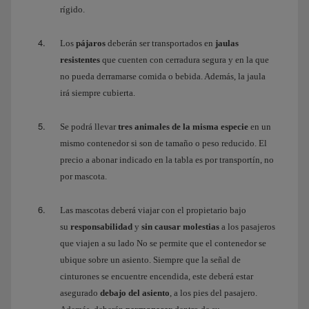
rígido.
Los
pájaros
deberán ser transportados en
jaulas
resistentes
que cuenten con cerradura segura y en la que
no pueda derramarse comida o bebida. Además, la jaula
irá siempre cubierta.
Se podrá llevar
tres animales de la misma especie
en un
mismo contenedor si son de tamaño o peso reducido. El
precio a abonar indicado en la tabla es por transportín, no
por mascota.
Las mascotas deberá viajar con el propietario bajo
su
responsabilidad
y
sin causar molestias
a los pasajeros
que viajen a su lado No se permite que el contenedor se
ubique sobre un asiento. Siempre que la señal de
cinturones se encuentre encendida, este deberá estar
asegurado
debajo del asiento
, a los pies del pasajero.