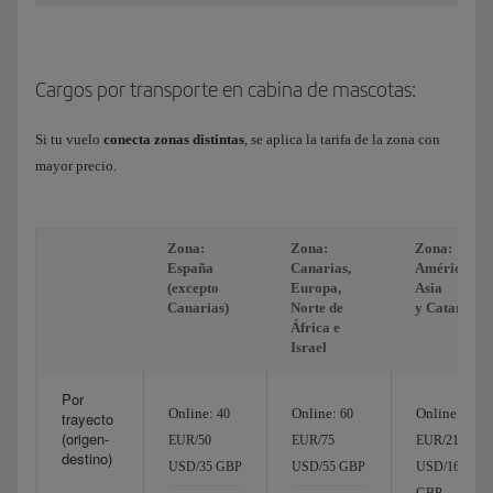
Cargos por transporte en cabina de mascotas:
Si tu vuelo
conecta zonas distintas
, se aplica la tarifa de la zona con
mayor precio.
Zona:
Zona:
Zona:
España
Canarias,
América,
(excepto
Europa,
Asia
Canarias)
Norte de
y Catar
África e
Israel
Por
Online:
Online:
Online:
40
60
180
trayecto
(origen-
EUR/50
EUR/75
EUR/215
destino)
USD/35 GBP
USD/55 GBP
USD/160