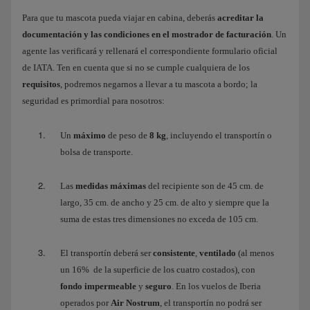
Para que tu mascota pueda viajar en cabina, deberás
acreditar la
documentación y las condiciones en el mostrador de facturación
. Un
agente las verificará y rellenará el correspondiente formulario oficial
de IATA. Ten en cuenta que si no se cumple cualquiera de los
requisitos
, podremos negarnos a llevar a tu mascota a bordo; la
seguridad es primordial para nosotros:
Un
máximo
de peso de
8 kg
, incluyendo el transportín o
bolsa de transporte.
Las
medidas máximas
del recipiente son de 45 cm. de
largo, 35 cm. de ancho y 25 cm. de alto y siempre que la
suma de estas tres dimensiones no exceda de 105 cm.
El transportín deberá ser
consistente
,
ventilado
(al menos
un 16% de la superficie de los cuatro costados), con
fondo impermeable
y
seguro
. En los vuelos de Iberia
operados por
Air Nostrum
, el transportín no podrá ser