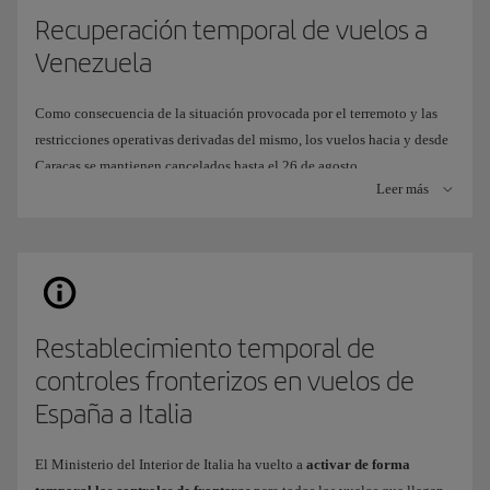
Recuperación temporal de vuelos a
Venezuela
Como consecuencia de la situación provocada por el terremoto y las
restricciones operativas derivadas del mismo, los vuelos hacia y desde
Caracas se mantienen cancelados hasta el 26 de agosto.
Leer más
Para seguir ofreciéndote una alternativa de viaje, hemos adaptado
nuestra operación de forma temporal para volar al
Aeropuerto
Internacional Arturo Michelana
de
Valencia
(VLN), en lugar del
Aeropuerto Internacional Simón Bolívar de Caracas (CCS).
¿Cuándo estará disponible?
Restablecimiento temporal de
Esta ruta
operará
desde el
26 de julio
hasta el
26 de agosto
de
controles fronterizos en vuelos de
2026.
España a Italia
Frecuencia
: 2 vuelos semanales,
jueves
y
domingos
.
Los
billetes ya están a la venta
en todos nuestros canales
El Ministerio del Interior de Italia ha vuelto a
activar de forma
habituales.