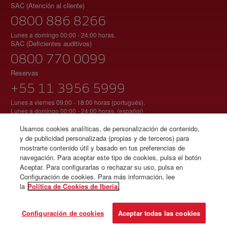
SAC (Atención al cliente)
0800 886 8266
Lunes a domingo 00:00 - 24:00 horas.
SAC (Deficientes auditivos)
0800 770 0099
Reservas
+55 11 3956 5999
Lunes a viernes 09:00 - 18:00 horas (portugués).
Lunes a domingo 00:00 - 24:00 horas. (español)
Agencia Nacional de Aviación Civil - Brasil
Usamos cookies analíticas, de personalización de contenido,
y de publicidad personalizada (propias y de terceros) para
mostrarte contenido útil y basado en tus preferencias de
navegación. Para aceptar este tipo de cookies, pulsa el botón
© Iberia 2026
Aceptar. Para configurarlas o rechazar su uso, pulsa en
Configuración de cookies. Para más información, lee
la
Política de Cookies de Iberia.
Configuración de cookies
Aceptar todas las cookies