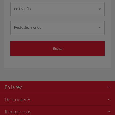
En España
Resto del mundo
Buscar
En la red
De tu interés
Iberia es más