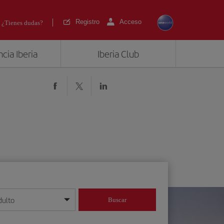
Registro
Acceso
¿Tienes dudas?
cia Iberia
Iberia Club
dulto
Buscar
o día/mes/año