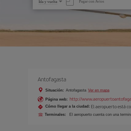
Seleccione
Pagar con Avios
Ida y vuelta
una
opción
Antofagasta
Situación:
Antofagasta
Ver en mapa
http://www.aeropuertoantofagas
Página web:
El aeropuerto está co
Cómo llegar a la ciudad:
Terminales:
El aeropuerto cuenta con una termin