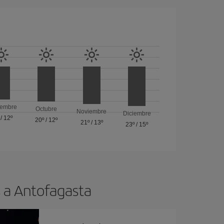
iembre
Octubre
Noviembre
Diciembre
/
12º
20º
/
12º
21º
/
13º
23º
/
15º
s a Antofagasta