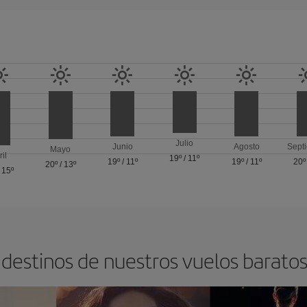
Julio
Junio
Agosto
Sept
Mayo
ril
19º
/
11º
19º
/
11º
19º
/
11º
20º
20º
/
13º
/
15º
 destinos de nuestros vuelos barato