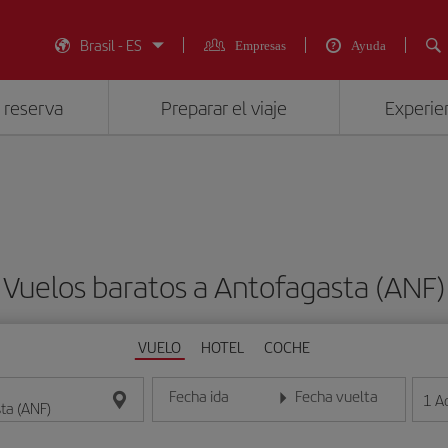
Brasil - ES
Empresas
Ayuda
 reserva
Preparar el viaje
Experien
Vuelos baratos a Antofagasta (ANF)
VUELO
HOTEL
COCHE
Fecha ida
Fecha vuelta
1
A
Introduce la fecha en formato día/mes/año
Introduce la fecha en format