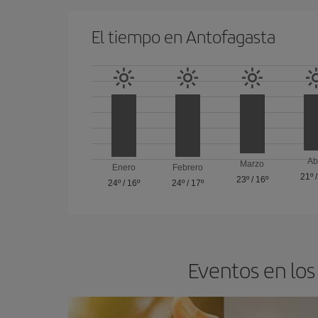
El tiempo en Antofagasta
Ab
Marzo
Enero
Febrero
21º
23º
/
16º
24º
/
16º
24º
/
17º
Eventos en los