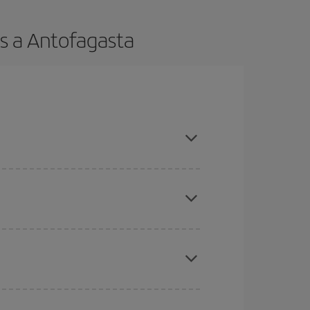
s a Antofagasta
es ser flexible con las fechas y horarios de ida y
cuentras el vuelo más barato.
ratos
. Dinos desde dónde vuelas, a dónde
ra días cercanos
, tanto de ida como de vuelta,
gunos
horarios
puede que te hagan ahorrar aún
eral las Navidades, la Semana Santa y los