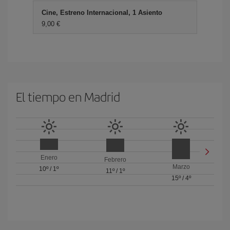
Cine, Estreno Internacional, 1 Asiento
9,00
El tiempo en Madrid
Enero
Febrero
Marzo
10º
/
1º
11º
/
1º
15º
/
4º