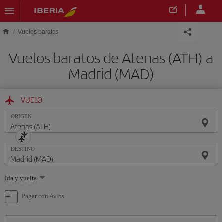
Saltar al contenido principal
Vuelos baratos
Vuelos baratos de Atenas (ATH) a
Madrid (MAD)
VUELO
ORIGEN
DESTINO
Seleccione
Ida y vuelta
una
opción
Pagar con Avios