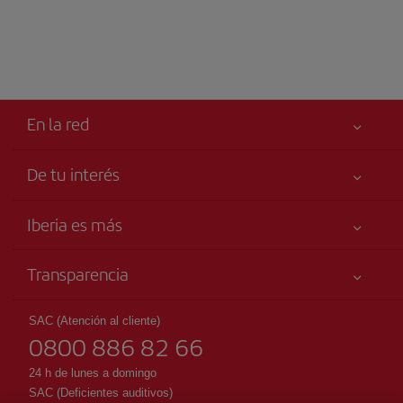
En la red
De tu interés
Tu seguridad es lo primero
Iberia es más
Accesibilidad
Noticias y Novedades
Compromiso de servicio
Transparencia
Grupo Iberia
Publicidad
Información Legal
Accionistas e Inversores
Mapa del sitio
SAC (Atención al cliente)
Condiciones Transporte
0800 886 82 66
Nuestras Alianzas
Sostenibilidad
Derechos del pasajero
British Airways
24 h de lunes a domingo
Condiciones Generales del Iberia Club
SAC (Deficientes auditivos)