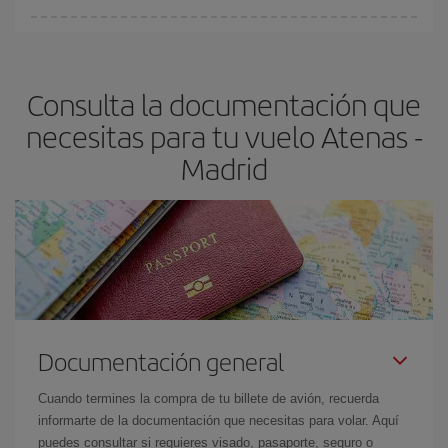
Cualquier día de la semana puedes encontrar vuelos baratos. Las
claves para encontrar los mejores precios son
anticiparte y ser
flexible.
Lo normal es que
cuanto antes
reserves tus billetes de
Consulta la documentación que
avión más baratos te saldrán. Además, si buscas los vuelos con
las fechas y los horarios del viaje un poco abiertos, podrás
elegir
necesitas para tu vuelo Atenas -
el precio más barato.
Madrid
Documentación general
Cuando termines la compra de tu billete de avión, recuerda
informarte de la documentación que necesitas para volar. Aquí
puedes consultar si requieres visado, pasaporte, seguro o