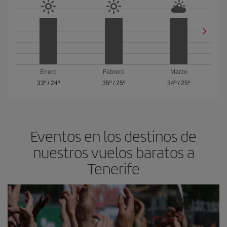
Enero
Febrero
Marzo
33º
/
24º
35º
/
25º
34º
/
25º
Eventos en los destinos de
nuestros vuelos baratos a
Tenerife