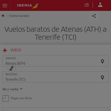
Saltar al contenido principal
Vuelos baratos
Vuelos baratos de Atenas (ATH) a
Tenerife (TCI)
VUELO
ORIGEN
DESTINO
Seleccione
Ida y vuelta
una
opción
Pagar con Avios