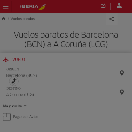
Saltar al contenido principal
Vuelos baratos
Vuelos baratos de Barcelona
(BCN) a A Coruña (LCG)
VUELO
ORIGEN
DESTINO
Seleccione
Ida y vuelta
una
opción
Pagar con Avios