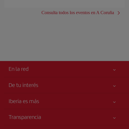
Consulta todos los eventos en A Coruña
En la red
De tu interés
Tu seguridad es lo primero
Iberia es más
Accesibilidad
Noticias y Novedades
Compromiso de servicio
Transparencia
Grupo Iberia
Publicidad
Información Legal