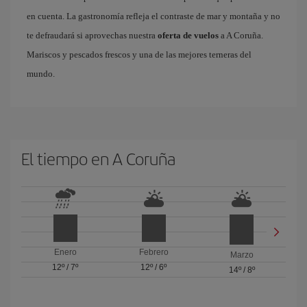
en cuenta. La gastronomía refleja el contraste de mar y montaña y no
te defraudará si aprovechas nuestra
oferta de vuelos
a A Coruña.
Mariscos y pescados frescos y una de las mejores terneras del
mundo.
El tiempo en A Coruña
Enero
Febrero
Marzo
12º
/
7º
12º
/
6º
14º
/
8º