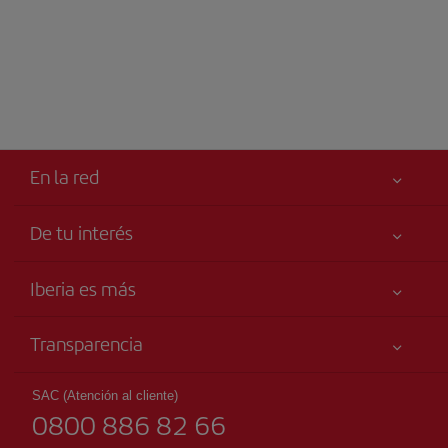
En la red
De tu interés
Tu seguridad es lo primero
Iberia es más
Accesibilidad
Noticias y Novedades
Compromiso de servicio
Transparencia
Grupo Iberia
Publicidad
Información Legal
Accionistas e Inversores
Mapa del sitio
SAC (Atención al cliente)
Condiciones Transporte
0800 886 82 66
Nuestras Alianzas
Sostenibilidad
Derechos del pasajero