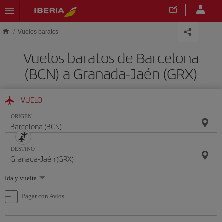
Saltar al contenido principal
Vuelos baratos
Vuelos baratos de Barcelona
(BCN) a Granada-Jaén (GRX)
VUELO
ORIGEN
DESTINO
Seleccione
Ida y vuelta
una
opción
Pagar con Avios