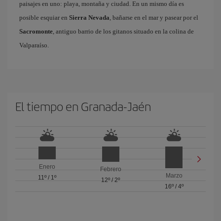
paisajes en uno: playa, montaña y ciudad. En un mismo día es
posible esquiar en
Sierra Nevada
, bañarse en el mar y pasear por el
Sacromonte
, antiguo barrio de los gitanos situado en la colina de
Valparaíso.
El tiempo en Granada-Jaén
Enero
Febrero
Marzo
11º
/
1º
12º
/
2º
16º
/
4º