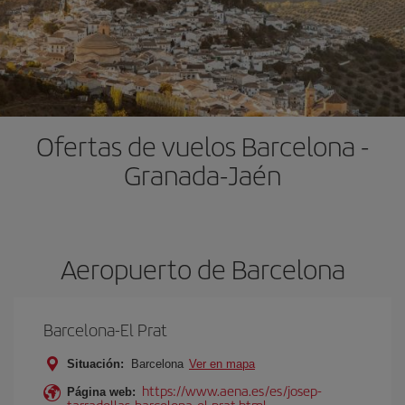
Ofertas de vuelos Barcelona -
Granada-Jaén
Aeropuerto de Barcelona
Barcelona-El Prat
Situación:
Barcelona
Ver en mapa
https://www.aena.es/es/josep-
Página web:
tarradellas-barcelona-el-prat.html